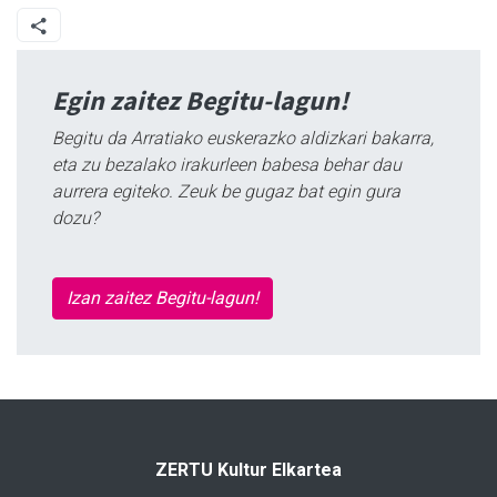
Egin zaitez Begitu-lagun!
Begitu da Arratiako euskerazko aldizkari bakarra,
eta zu bezalako irakurleen babesa behar dau
aurrera egiteko. Zeuk be gugaz bat egin gura
dozu?
Izan zaitez Begitu-lagun!
ZERTU Kultur Elkartea