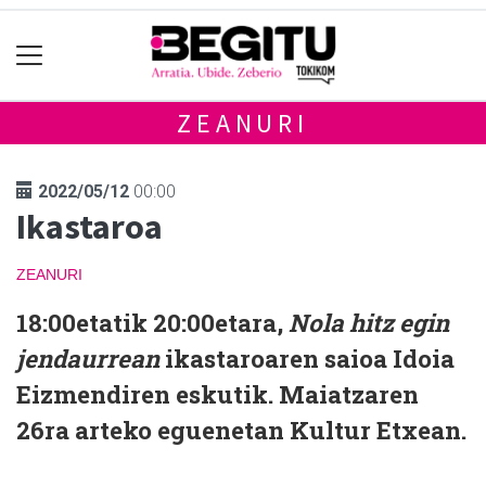
ZEANURI
2022/05/12
00:00
Ikastaroa
ZEANURI
18:00etatik 20:00etara,
Nola hitz egin
jendaurrean
ikastaroaren saioa Idoia
Eizmendiren eskutik. Maiatzaren
26ra arteko eguenetan Kultur Etxean.