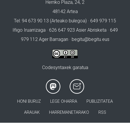
Herriko Plaza, 24, 2
48142 Artea
Tel: 94 673 90 13 (Arteako bulegoa) · 649 979 115
Iñigo Iruarrizaga · 626 647 923 Asier Abrisketa · 649
979 112 Ager Barragan ·
begitu@begitu.eus
Codesyntaxek garatua
HONI BURUZ
LEGE OHARRA
PUBLIZITATEA
ARAUAK
HARREMANETARAKO
RSS