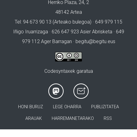
Herriko Plaza, 24, 2
48142 Artea
Tel: 94 673 90 13 (Arteako bulegoa) · 649 979 115
Iñigo Iruarrizaga · 626 647 923 Asier Abrisketa · 649
979 112 Ager Barragan ·
begitu@begitu.eus
Codesyntaxek garatua
HONI BURUZ
LEGE OHARRA
PUBLIZITATEA
ARAUAK
HARREMANETARAKO
RSS