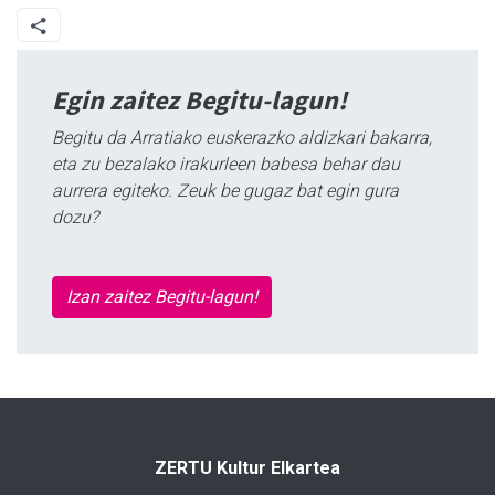
Egin zaitez Begitu-lagun!
Begitu da Arratiako euskerazko aldizkari bakarra,
eta zu bezalako irakurleen babesa behar dau
aurrera egiteko. Zeuk be gugaz bat egin gura
dozu?
Izan zaitez Begitu-lagun!
ZERTU Kultur Elkartea