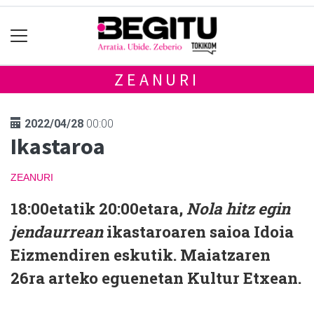
ZEANURI
2022/04/28
00:00
Ikastaroa
ZEANURI
18:00etatik 20:00etara,
Nola hitz egin
jendaurrean
ikastaroaren saioa Idoia
Eizmendiren eskutik. Maiatzaren
26ra arteko eguenetan Kultur Etxean.