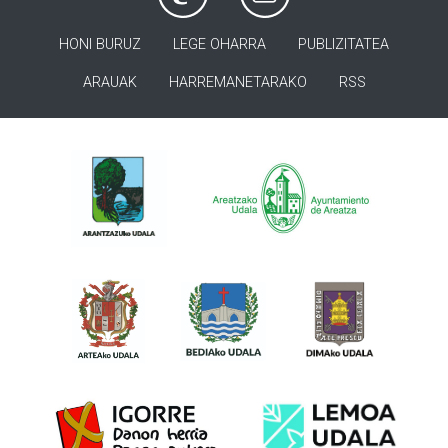
HONI BURUZ
LEGE OHARRA
PUBLIZITATEA
ARAUAK
HARREMANETARAKO
RSS