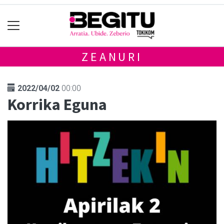
ZEANURI
2022/04/02
00:00
Korrika Eguna