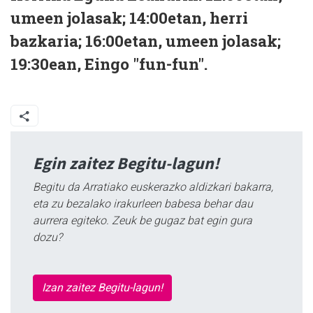
umeen jolasak; 14:00etan, herri
bazkaria; 16:00etan, umeen jolasak;
19:30ean, Eingo "fun-fun".
Egin zaitez Begitu-lagun!
Begitu da Arratiako euskerazko aldizkari bakarra,
eta zu bezalako irakurleen babesa behar dau
aurrera egiteko. Zeuk be gugaz bat egin gura
dozu?
Izan zaitez Begitu-lagun!