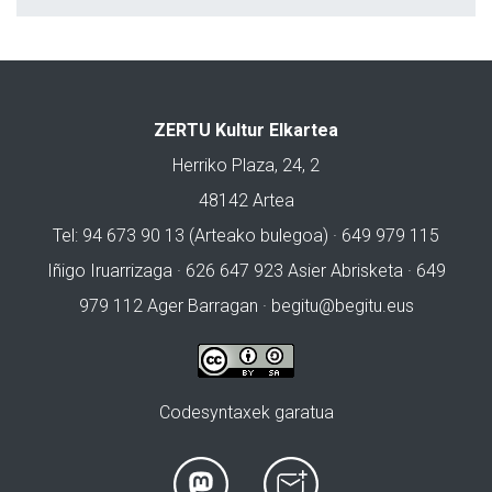
ZERTU Kultur Elkartea
Herriko Plaza, 24, 2
48142 Artea
Tel: 94 673 90 13 (Arteako bulegoa) · 649 979 115
Iñigo Iruarrizaga · 626 647 923 Asier Abrisketa · 649
979 112 Ager Barragan ·
begitu@begitu.eus
Codesyntaxek garatua