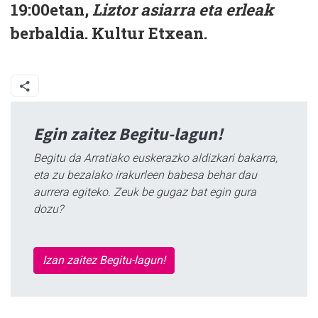
19:00etan,
Liztor asiarra eta erleak
berbaldia. Kultur Etxean.
Egin zaitez Begitu-lagun!
Begitu da Arratiako euskerazko aldizkari bakarra,
eta zu bezalako irakurleen babesa behar dau
aurrera egiteko. Zeuk be gugaz bat egin gura
dozu?
Izan zaitez Begitu-lagun!