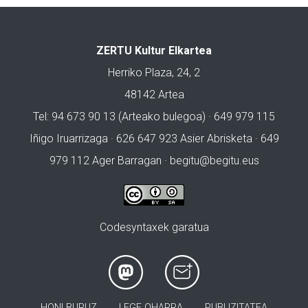
ZERTU Kultur Elkartea
Herriko Plaza, 24, 2
48142 Artea
Tel: 94 673 90 13 (Arteako bulegoa) · 649 979 115
Iñigo Iruarrizaga · 626 647 923 Asier Abrisketa · 649
979 112 Ager Barragan ·
begitu@begitu.eus
Codesyntaxek garatua
HONI BURUZ
LEGE OHARRA
PUBLIZITATEA