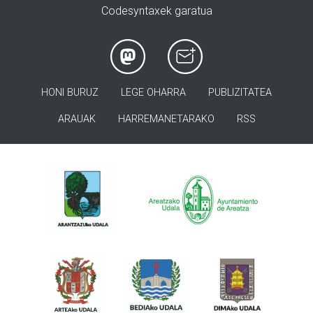
Codesyntaxek garatua
HONI BURUZ
LEGE OHARRA
PUBLIZITATEA
ARAUAK
HARREMANETARAKO
RSS