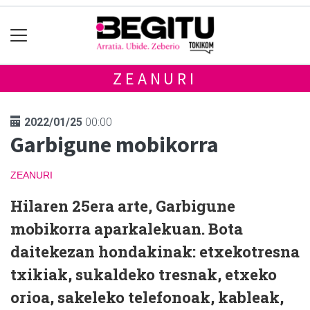
ZEANURI
2022/01/25
00:00
Garbigune mobikorra
ZEANURI
Hilaren 25era arte, Garbigune
mobikorra aparkalekuan. Bota
daitekezan hondakinak: etxekotresna
txikiak, sukaldeko tresnak, etxeko
orioa, sakeleko telefonoak, kableak,