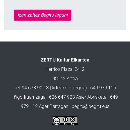
Izan zaitez Begitu-lagun!
ZERTU Kultur Elkartea
Herriko Plaza, 24, 2
48142 Artea
Tel: 94 673 90 13 (Arteako bulegoa) · 649 979 115
Iñigo Iruarrizaga · 626 647 923 Asier Abrisketa · 649
979 112 Ager Barragan ·
begitu@begitu.eus