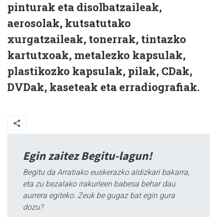
pinturak eta disolbatzaileak,
aerosolak, kutsatutako
xurgatzaileak, tonerrak, tintazko
kartutxoak, metalezko kapsulak,
plastikozko kapsulak, pilak, CDak,
DVDak, kaseteak eta erradiografiak.
Egin zaitez Begitu-lagun!
Begitu da Arratiako euskerazko aldizkari bakarra,
eta zu bezalako irakurleen babesa behar dau
aurrera egiteko. Zeuk be gugaz bat egin gura
dozu?