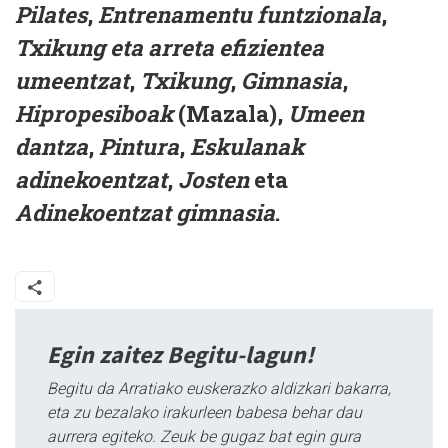
Pilates
,
Entrenamentu funtzionala
,
Txikung eta arreta efizientea
umeentzat
,
Txikung
,
Gimnasia
,
Hipropesiboak
(Mazala),
Umeen
dantza
,
Pintura
,
Eskulanak
adinekoentzat
,
Josten
eta
Adinekoentzat gimnasia
.
Egin zaitez Begitu-lagun!
Begitu da Arratiako euskerazko aldizkari bakarra,
eta zu bezalako irakurleen babesa behar dau
aurrera egiteko. Zeuk be gugaz bat egin gura