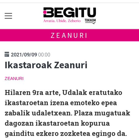
ZEANURI
2021/09/09
00:00
Ikastaroak Zeanuri
ZEANURI
Hilaren 9ra arte, Udalak eratutako
ikastaroetan izena emoteko epea
zabalik udaletxean. Plaza mugatuak
dagozan ikastaroetan kopurua
gainditu ezkero zozketea egingo da.