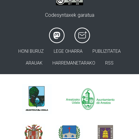
Codesyntaxek garatua
HONI BURUZ
LEGE OHARRA
PUBLIZITATEA
ARAUAK
HARREMANETARAKO
RSS