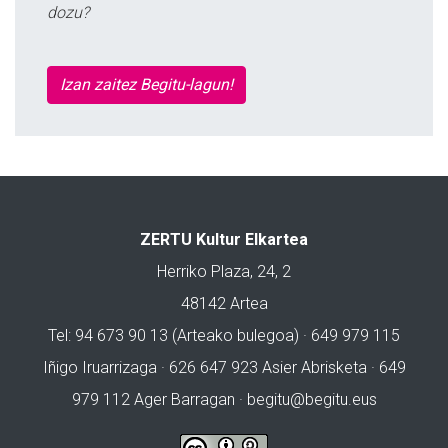
dozu?
Izan zaitez Begitu-lagun!
ZERTU Kultur Elkartea
Herriko Plaza, 24, 2
48142 Artea
Tel: 94 673 90 13 (Arteako bulegoa) · 649 979 115
Iñigo Iruarrizaga · 626 647 923 Asier Abrisketa · 649
979 112 Ager Barragan ·
begitu@begitu.eus