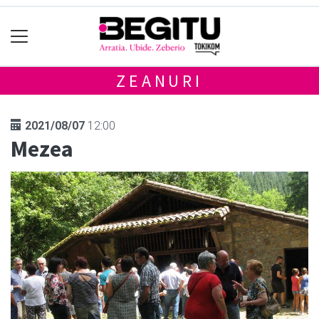
ZEANURI
2021/08/07
12:00
Mezea