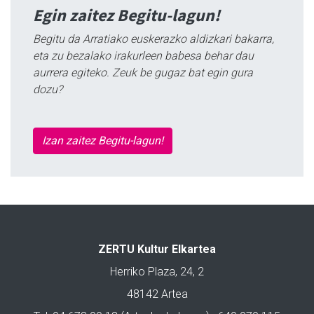
Egin zaitez Begitu-lagun!
Begitu da Arratiako euskerazko aldizkari bakarra,
eta zu bezalako irakurleen babesa behar dau
aurrera egiteko. Zeuk be gugaz bat egin gura
dozu?
Izan zaitez Begitu-lagun!
ZERTU Kultur Elkartea
Herriko Plaza, 24, 2
48142 Artea