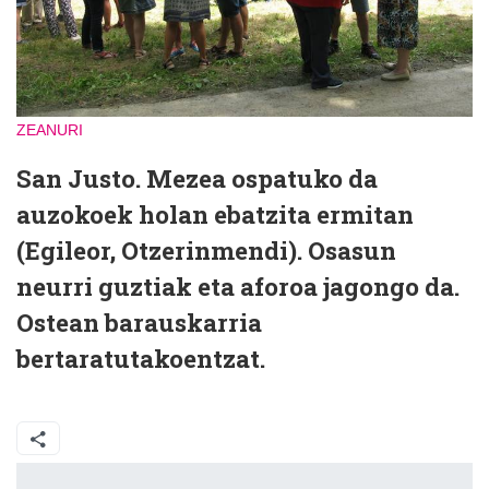
ZEANURI
San Justo. Mezea ospatuko da
auzokoek holan ebatzita ermitan
(Egileor, Otzerinmendi). Osasun
neurri guztiak eta aforoa jagongo da.
Ostean barauskarria
bertaratutakoentzat.