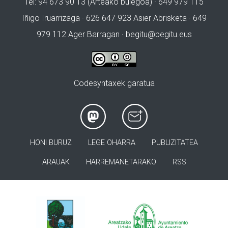
Tel: 94 673 90 13 (Arteako bulegoa) · 649 979 115
Iñigo Iruarrizaga · 626 647 923 Asier Abrisketa · 649
979 112 Ager Barragan ·
begitu@begitu.eus
Codesyntaxek garatua
HONI BURUZ
LEGE OHARRA
PUBLIZITATEA
ARAUAK
HARREMANETARAKO
RSS