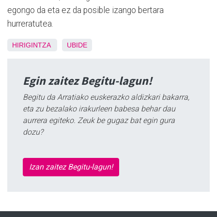
egongo da eta ez da posible izango bertara
hurreratutea.
HIRIGINTZA
UBIDE
Egin zaitez Begitu-lagun!
Begitu da Arratiako euskerazko aldizkari bakarra,
eta zu bezalako irakurleen babesa behar dau
aurrera egiteko. Zeuk be gugaz bat egin gura
dozu?
Izan zaitez Begitu-lagun!