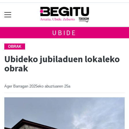
UBIDE
OBRAK
Ubideko jubiladuen lokaleko
obrak
Ager Barragan
2025eko abuztuaren 25a