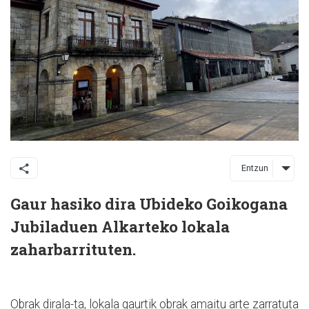
Entzun
Gaur hasiko dira Ubideko Goikogana
Jubiladuen Alkarteko lokala
zaharbarrituten.
Obrak dirala-ta, lokala gaurtik obrak amaitu arte zarratuta