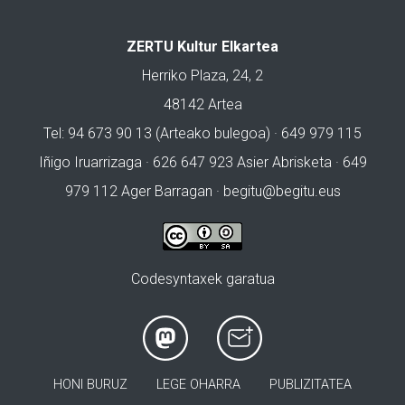
ZERTU Kultur Elkartea
Herriko Plaza, 24, 2
48142 Artea
Tel: 94 673 90 13 (Arteako bulegoa) · 649 979 115
Iñigo Iruarrizaga · 626 647 923 Asier Abrisketa · 649
979 112 Ager Barragan ·
begitu@begitu.eus
Codesyntaxek garatua
HONI BURUZ
LEGE OHARRA
PUBLIZITATEA