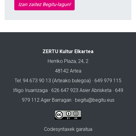
Izan zaitez Begitu-lagun!
ZERTU Kultur Elkartea
Herriko Plaza, 24, 2
48142 Artea
Tel: 94 673 90 13 (Arteako bulegoa) · 649 979 115
Iñigo Iruarrizaga · 626 647 923 Asier Abrisketa · 649
979 112 Ager Barragan ·
begitu@begitu.eus
Codesyntaxek garatua