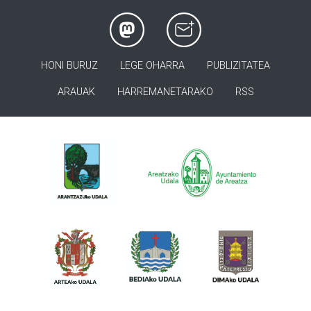
HONI BURUZ
LEGE OHARRA
PUBLIZITATEA
ARAUAK
HARREMANETARAKO
RSS