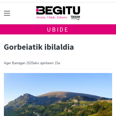
UBIDE
Gorbeiatik ibilaldia
Ager Barragan
2025eko apirilaren 15a