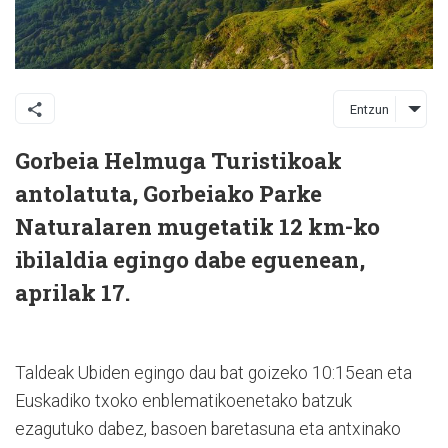
Entzun
Gorbeia Helmuga Turistikoak
antolatuta, Gorbeiako Parke
Naturalaren mugetatik 12 km-ko
ibilaldia egingo dabe eguenean,
aprilak 17.
Taldeak Ubiden egingo dau bat goizeko 10:15ean eta
Euskadiko txoko enblematikoenetako batzuk
ezagutuko dabez, basoen baretasuna eta antxinako