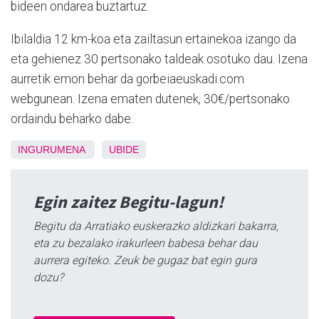
bideen ondarea buztartuz.
Ibilaldia 12 km-koa eta zailtasun ertainekoa izango da
eta gehienez 30 pertsonako taldeak osotuko dau. Izena
aurretik emon behar da gorbeiaeuskadi.com
webgunean. Izena ematen dutenek, 30€/pertsonako
ordaindu beharko dabe.
INGURUMENA
UBIDE
Egin zaitez Begitu-lagun!
Begitu da Arratiako euskerazko aldizkari bakarra,
eta zu bezalako irakurleen babesa behar dau
aurrera egiteko. Zeuk be gugaz bat egin gura
dozu?