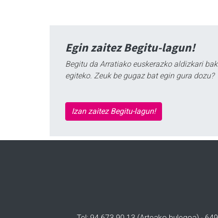
Egin zaitez Begitu-lagun!
Begitu da Arratiako euskerazko aldizkari bak
egiteko. Zeuk be gugaz bat egin gura dozu?
Izan zaitez Begitu-lagun!
Tel: 94 673 90 13 (Arteako bulegoa) · 649