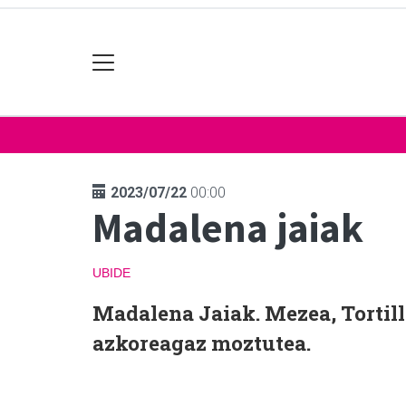
2023/07/22
00:00
Madalena jaiak
UBIDE
Madalena Jaiak. Mezea, Tortill
azkoreagaz moztutea.