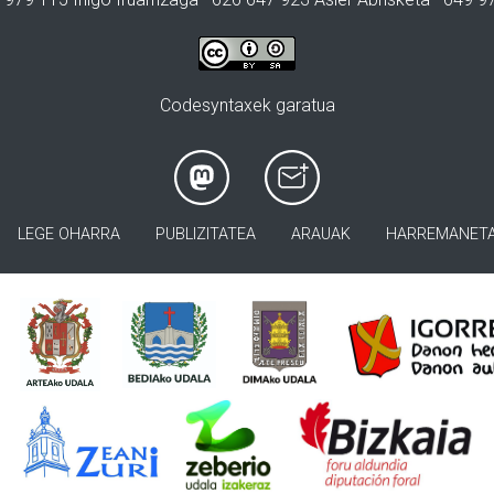
Codesyntaxek garatua
LEGE OHARRA
PUBLIZITATEA
ARAUAK
HARREMANET