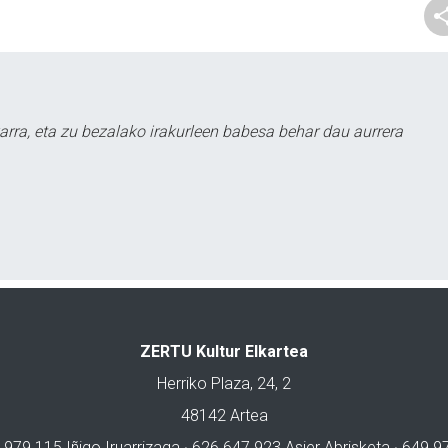
arra, eta zu bezalako irakurleen babesa behar dau aurrera
ZERTU Kultur Elkartea
Herriko Plaza, 24, 2
48142 Artea
 979 115 Iñigo Iruarrizaga · 626 647 923 Asier Abrisketa · 649 