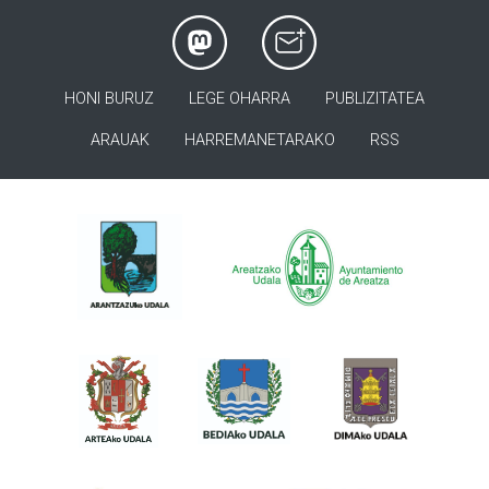
HONI BURUZ
LEGE OHARRA
PUBLIZITATEA
ARAUAK
HARREMANETARAKO
RSS