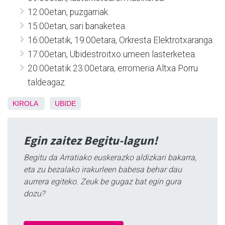
12:00etan, puzgarriak.
15:00etan, sari banaketea.
16:00etatik, 19:00etara, Orkresta Elektrotxaranga.
17:00etan, Ubidestroitxo umeen lasterketea.
20:00etatik 23:00etara, erromeria Altxa Porru
taldeagaz.
KIROLA
UBIDE
Egin zaitez Begitu-lagun!
Begitu da Arratiako euskerazko aldizkari bakarra,
eta zu bezalako irakurleen babesa behar dau
aurrera egiteko. Zeuk be gugaz bat egin gura
dozu?