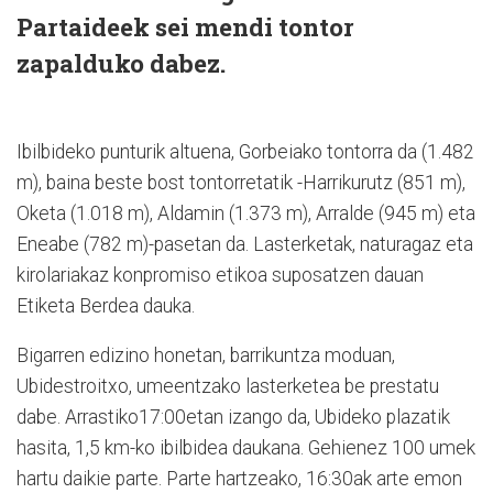
Partaideek sei mendi tontor
zapalduko dabez.
Ibilbideko punturik altuena, Gorbeiako tontorra da (1.482
m), baina beste bost tontorretatik -Harrikurutz (851 m),
Oketa (1.018 m), Aldamin (1.373 m), Arralde (945 m) eta
Eneabe (782 m)-pasetan da. Lasterketak, naturagaz eta
kirolariakaz konpromiso etikoa suposatzen dauan
Etiketa Berdea dauka.
Bigarren edizino honetan, barrikuntza moduan,
Ubidestroitxo, umeentzako lasterketea be prestatu
dabe. Arrastiko17:00etan izango da, Ubideko plazatik
hasita, 1,5 km-ko ibilbidea daukana. Gehienez 100 umek
hartu daikie parte. Parte hartzeako, 16:30ak arte emon