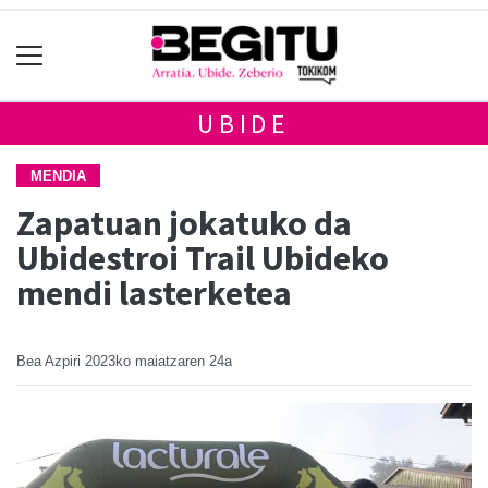
UBIDE
MENDIA
Zapatuan jokatuko da
Ubidestroi Trail Ubideko
mendi lasterketea
Bea Azpiri
2023ko maiatzaren 24a