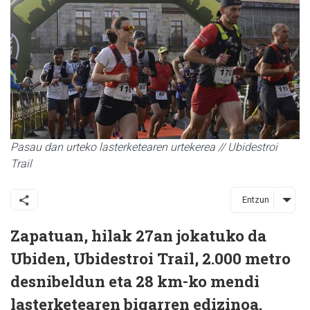
Pasau dan urteko lasterketearen urtekerea // Ubidestroi
Trail
Entzun
Zapatuan, hilak 27an jokatuko da
Ubiden, Ubidestroi Trail, 2.000 metro
desnibeldun eta 28 km-ko mendi
lasterketearen bigarren edizinoa.