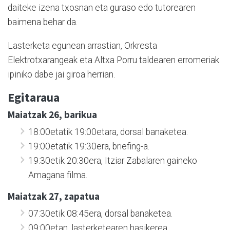
daiteke izena txosnan eta guraso edo tutorearen
baimena behar da.
Lasterketa egunean arrastian, Orkresta
Elektrotxarangeak eta Altxa Porru taldearen erromeriak
ipiniko dabe jai giroa herrian.
Egitaraua
Maiatzak 26, barikua
18:00etatik 19:00etara, dorsal banaketea.
19:00etatik 19:30era, briefing-a.
19:30etik 20:30era, Itziar Zabalaren gaineko
Amagana filma.
Maiatzak 27, zapatua
07:30etik 08:45era, dorsal banaketea.
09:00etan, lasterketearen hasikerea.