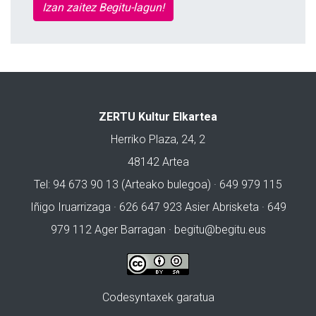
Izan zaitez Begitu-lagun!
ZERTU Kultur Elkartea
Herriko Plaza, 24, 2
48142 Artea
Tel: 94 673 90 13 (Arteako bulegoa) · 649 979 115
Iñigo Iruarrizaga · 626 647 923 Asier Abrisketa · 649
979 112 Ager Barragan ·
begitu@begitu.eus
Codesyntaxek garatua