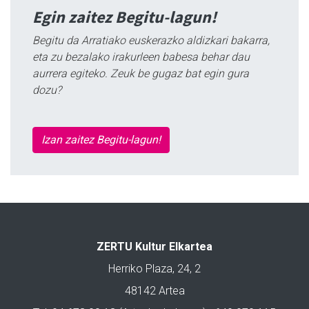
Egin zaitez Begitu-lagun!
Begitu da Arratiako euskerazko aldizkari bakarra,
eta zu bezalako irakurleen babesa behar dau
aurrera egiteko. Zeuk be gugaz bat egin gura
dozu?
Izan zaitez Begitu-lagun!
ZERTU Kultur Elkartea
Herriko Plaza, 24, 2
48142 Artea