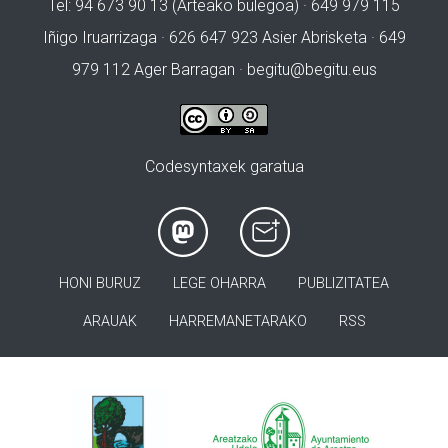
Tel: 94 673 90 13 (Arteako bulegoa) · 649 979 115
Iñigo Iruarrizaga · 626 647 923 Asier Abrisketa · 649
979 112 Ager Barragan ·
begitu@begitu.eus
Codesyntaxek garatua
HONI BURUZ
LEGE OHARRA
PUBLIZITATEA
ARAUAK
HARREMANETARAKO
RSS