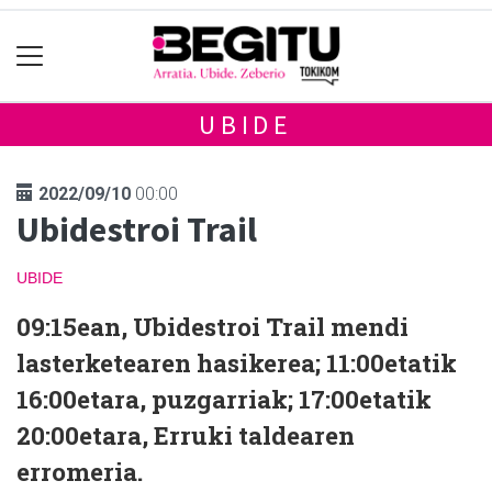
UBIDE
2022/09/10
00:00
Ubidestroi Trail
UBIDE
09:15ean, Ubidestroi Trail mendi
lasterketearen hasikerea; 11:00etatik
16:00etara, puzgarriak; 17:00etatik
20:00etara, Erruki taldearen
erromeria.