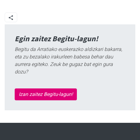
Egin zaitez Begitu-lagun!
Begitu da Arratiako euskerazko aldizkari bakarra,
eta zu bezalako irakurleen babesa behar dau
aurrera egiteko. Zeuk be gugaz bat egin gura
dozu?
Izan zaitez Begitu-lagun!