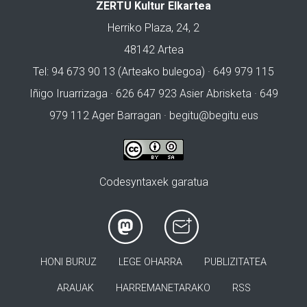
ZERTU Kultur Elkartea
Herriko Plaza, 24, 2
48142 Artea
Tel: 94 673 90 13 (Arteako bulegoa) · 649 979 115
Iñigo Iruarrizaga · 626 647 923 Asier Abrisketa · 649
979 112 Ager Barragan ·
begitu@begitu.eus
Codesyntaxek garatua
HONI BURUZ
LEGE OHARRA
PUBLIZITATEA
ARAUAK
HARREMANETARAKO
RSS