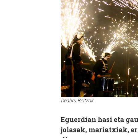
Deabru Beltzak.
Eguerdian hasi eta gaue
jolasak, mariatxiak, 