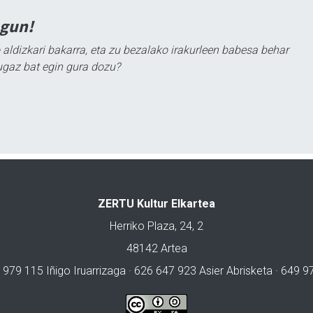
agun!
 aldizkari bakarra, eta zu bezalako irakurleen babesa behar
ugaz bat egin gura dozu?
ZERTU Kultur Elkartea
Herriko Plaza, 24, 2
48142 Artea
 979 115 Iñigo Iruarrizaga · 626 647 923 Asier Abrisketa · 649 