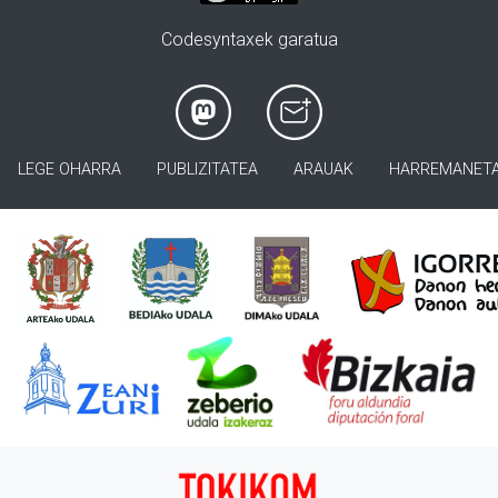
Codesyntaxek garatua
LEGE OHARRA
PUBLIZITATEA
ARAUAK
HARREMANET