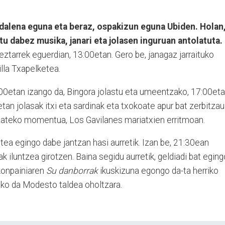
dalena eguna eta beraz, ospakizun eguna Ubiden. Holan
tu dabez musika, janari eta jolasen inguruan antolatuta.
ztarrek eguerdian, 13:00etan. Gero be, janagaz jarraituko
illa Txapelketea.
00etan izango da, Bingora jolastu eta umeentzako, 17:00et
tan jolasak itxi eta sardinak eta txokoate apur bat zerbitzau
tzateko momentua, Los Gavilanes mariatxien erritmoan.
tea egingo dabe jantzan hasi aurretik. Izan be, 21:30ean
 iluntzea girotzen. Baina segidu aurretik, geldiadi bat eging
konpainiaren
Su danborrak
ikuskizuna egongo da-ta herriko
uko da Modesto taldea oholtzara.