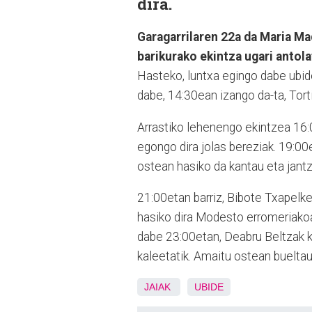
dira.
Garagarrilaren 22a da Maria Ma
barikurako ekintza ugari antola
Hasteko, luntxa egingo dabe ubide
dabe, 14:30ean izango da-ta, Tort
Arrastiko lehenengo ekintzea 16:
egongo dira jolas bereziak. 19:00e
ostean hasiko da kantau eta jan
21:00etan barriz, Bibote Txapelke
hasiko dira Modesto erromeriakoak
dabe 23:00etan, Deabru Beltzak 
kaleetatik. Amaitu ostean buelta
JAIAK
UBIDE