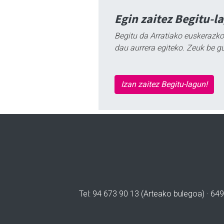
Egin zaitez Begitu-l
Begitu da Arratiako euskerazko
dau aurrera egiteko. Zeuk be g
Izan zaitez Begitu-lagun!
Tel: 94 673 90 13 (Arteako bulegoa) · 649