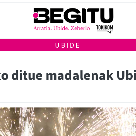
UBIDE
ko ditue madalenak Ub