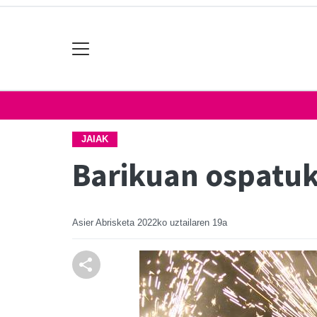
JAIAK
Barikuan ospatu
Asier Abrisketa
2022ko uztailaren 19a