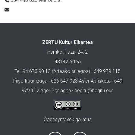
634 448 820 telefonora.
ZERTU Kultur Elkartea
Herriko Plaza, 24, 2
48142 Artea
Tel: 94 673 90 13 (Arteako bulegoa) · 649 979 115
Iñigo Iruarrizaga · 626 647 923 Asier Abrisketa · 649
979 112 Ager Barragan ·
begitu@begitu.eus
Codesyntaxek garatua