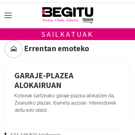
SAILKATUAK
Errentan emoteko
GARAJE-PLAZEA
ALOKAIRUAN
Kotxeak sartzeako garaje-plazea alokatzen da,
Zeanuriko plazan, Ibarreta auzoan. Interesdunek
deitu edo idatzi: