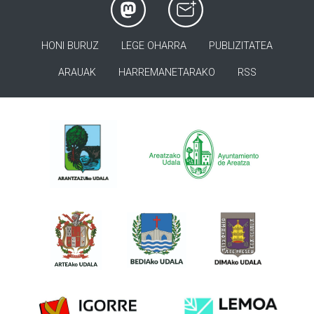
HONI BURUZ
LEGE OHARRA
PUBLIZITATEA
ARAUAK
HARREMANETARAKO
RSS