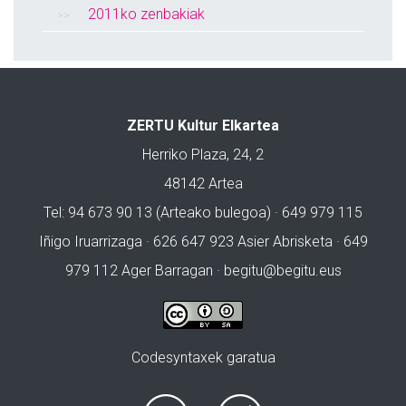
2011ko zenbakiak
ZERTU Kultur Elkartea
Herriko Plaza, 24, 2
48142 Artea
Tel: 94 673 90 13 (Arteako bulegoa) · 649 979 115
Iñigo Iruarrizaga · 626 647 923 Asier Abrisketa · 649
979 112 Ager Barragan ·
begitu@begitu.eus
Codesyntaxek garatua