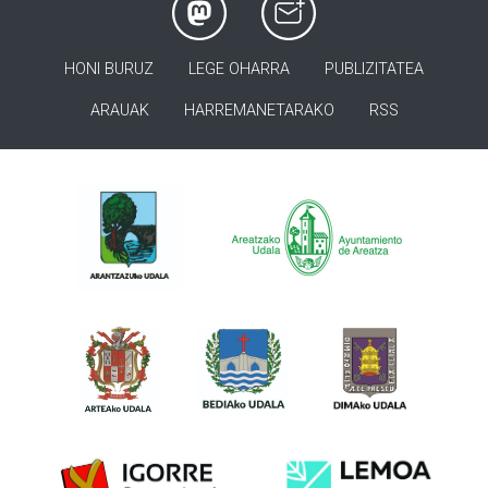
HONI BURUZ
LEGE OHARRA
PUBLIZITATEA
ARAUAK
HARREMANETARAKO
RSS