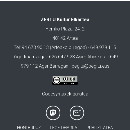
ZERTU Kultur Elkartea
Herriko Plaza, 24, 2
48142 Artea
Tel: 94 673 90 13 (Arteako bulegoa) · 649 979 115
Iñigo Iruarrizaga · 626 647 923 Asier Abrisketa · 649
979 112 Ager Barragan ·
begitu@begitu.eus
Codesyntaxek garatua
HONI BURUZ
LEGE OHARRA
PUBLIZITATEA