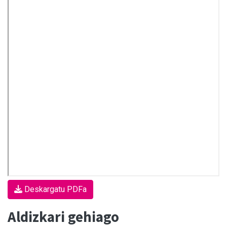
Deskargatu PDFa
Aldizkari gehiago