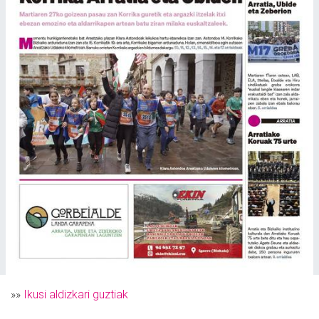
»»
Ikusi aldizkari guztiak