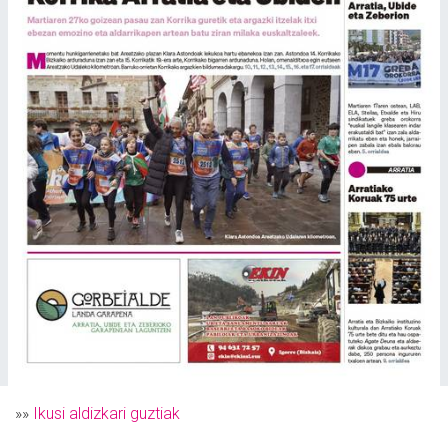
»»
Ikusi aldizkari guztiak