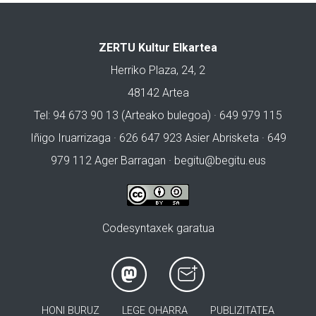
ZERTU Kultur Elkartea
Herriko Plaza, 24, 2
48142 Artea
Tel: 94 673 90 13 (Arteako bulegoa) · 649 979 115
Iñigo Iruarrizaga · 626 647 923 Asier Abrisketa · 649
979 112 Ager Barragan ·
begitu@begitu.eus
Codesyntaxek garatua
HONI BURUZ
LEGE OHARRA
PUBLIZITATEA