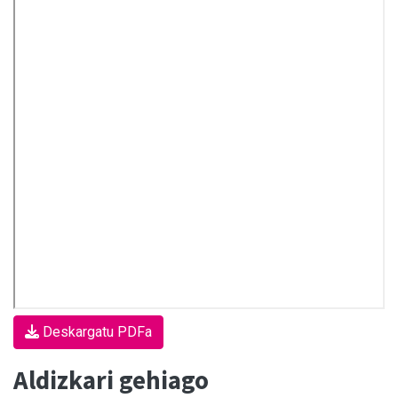
Deskargatu PDFa
Aldizkari gehiago