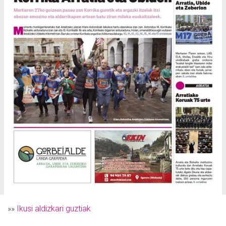
»»
Ikusi aldizkari guztiak