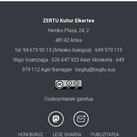
ZERTU Kultur Elkartea
Herriko Plaza, 24, 2
48142 Artea
Tel: 94 673 90 13 (Arteako bulegoa) · 649 979 115
Iñigo Iruarrizaga · 626 647 923 Asier Abrisketa · 649
979 112 Ager Barragan ·
begitu@begitu.eus
Codesyntaxek garatua
HONI BURUZ
LEGE OHARRA
PUBLIZITATEA