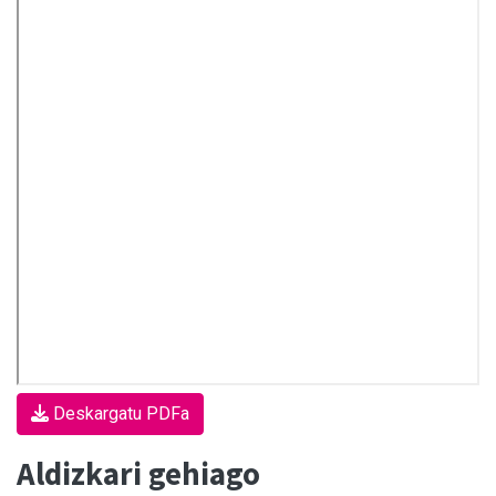
Deskargatu PDFa
Aldizkari gehiago