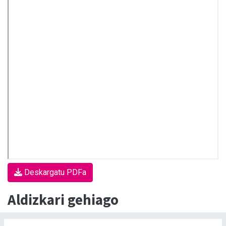
Deskargatu PDFa
Aldizkari gehiago