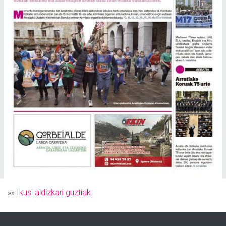
»»
Ikusi aldizkari guztiak