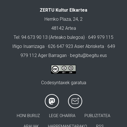
ZERTU Kultur Elkartea
Herriko Plaza, 24, 2
48142 Artea
Tel: 94 673 90 13 (Arteako bulegoa) · 649 979 115
Iñigo Iruarrizaga · 626 647 923 Asier Abrisketa · 649
979 112 Ager Barragan ·
begitu@begitu.eus
Codesyntaxek garatua
HONI BURUZ
LEGE OHARRA
PUBLIZITATEA
ARAUAK
HARREMANETARAKO
RSS