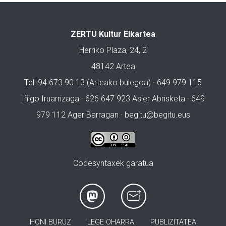
ZERTU Kultur Elkartea
Herriko Plaza, 24, 2
48142 Artea
Tel: 94 673 90 13 (Arteako bulegoa) · 649 979 115
Iñigo Iruarrizaga · 626 647 923 Asier Abrisketa · 649
979 112 Ager Barragan ·
begitu@begitu.eus
Codesyntaxek garatua
HONI BURUZ
LEGE OHARRA
PUBLIZITATEA