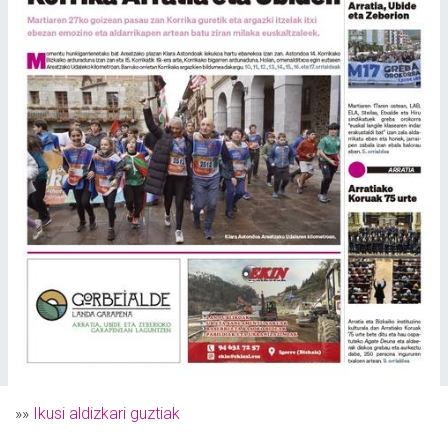
»»
Ikusi aldizkari guztiak