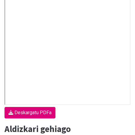
Deskargatu PDFa
Aldizkari gehiago