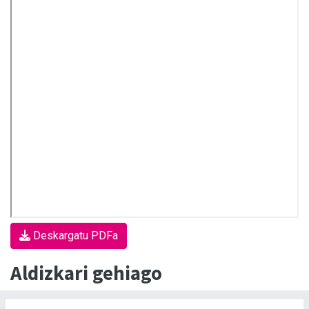
Deskargatu PDFa
Aldizkari gehiago