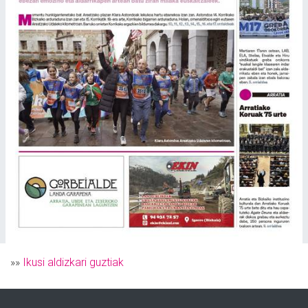
»»
Ikusi aldizkari guztiak