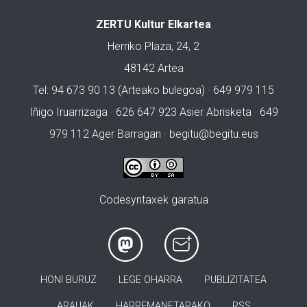
ZERTU Kultur Elkartea
Herriko Plaza, 24, 2
48142 Artea
Tel: 94 673 90 13 (Arteako bulegoa) · 649 979 115
Iñigo Iruarrizaga · 626 647 923 Asier Abrisketa · 649
979 112 Ager Barragan ·
begitu@begitu.eus
Codesyntaxek garatua
HONI BURUZ
LEGE OHARRA
PUBLIZITATEA
ARAUAK
HARREMANETARAKO
RSS