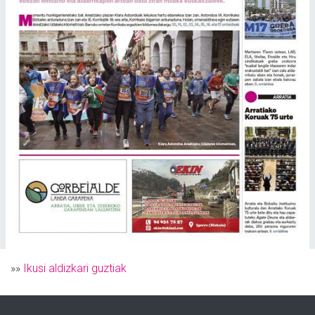
»»
Ikusi aldizkari guztiak