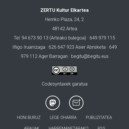
ZERTU Kultur Elkartea
Herriko Plaza, 24, 2
48142 Artea
Tel: 94 673 90 13 (Arteako bulegoa) · 649 979 115
Iñigo Iruarrizaga · 626 647 923 Asier Abrisketa · 649
979 112 Ager Barragan ·
begitu@begitu.eus
Codesyntaxek garatua
HONI BURUZ
LEGE OHARRA
PUBLIZITATEA
ARAUAK
HARREMANETARAKO
RSS