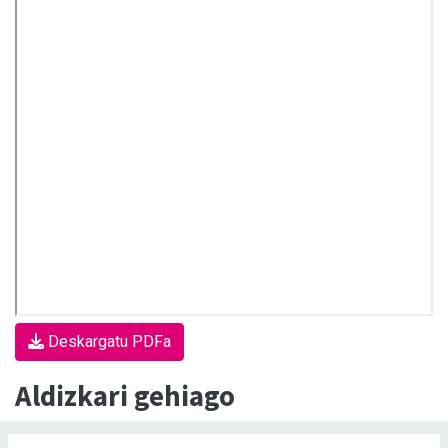
Deskargatu PDFa
Aldizkari gehiago