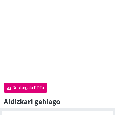
Deskargatu PDFa
Aldizkari gehiago