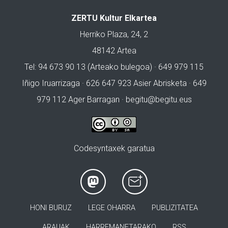
ZERTU Kultur Elkartea
Herriko Plaza, 24, 2
48142 Artea
Tel: 94 673 90 13 (Arteako bulegoa) · 649 979 115
Iñigo Iruarrizaga · 626 647 923 Asier Abrisketa · 649
979 112 Ager Barragan ·
begitu@begitu.eus
Codesyntaxek garatua
HONI BURUZ
LEGE OHARRA
PUBLIZITATEA
ARAUAK
HARREMANETARAKO
RSS