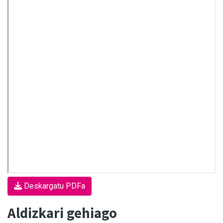
Deskargatu PDFa
Aldizkari gehiago