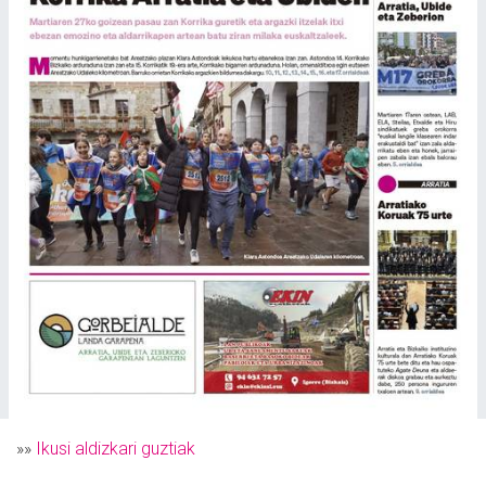
»»
Ikusi aldizkari guztiak