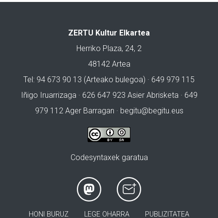
ZERTU Kultur Elkartea
Herriko Plaza, 24, 2
48142 Artea
Tel: 94 673 90 13 (Arteako bulegoa) · 649 979 115
Iñigo Iruarrizaga · 626 647 923 Asier Abrisketa · 649
979 112 Ager Barragan ·
begitu@begitu.eus
Codesyntaxek garatua
HONI BURUZ
LEGE OHARRA
PUBLIZITATEA