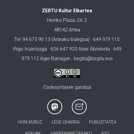
ZERTU Kultur Elkartea
Herriko Plaza, 24, 2
48142 Artea
Tel: 94 673 90 13 (Arteako bulegoa) · 649 979 115
Iñigo Iruarrizaga · 626 647 923 Asier Abrisketa · 649
979 112 Ager Barragan ·
begitu@begitu.eus
Codesyntaxek garatua
HONI BURUZ
LEGE OHARRA
PUBLIZITATEA
ARAUAK
HARREMANETARAKO
RSS