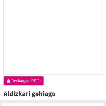
Deskargatu PDFa
Aldizkari gehiago