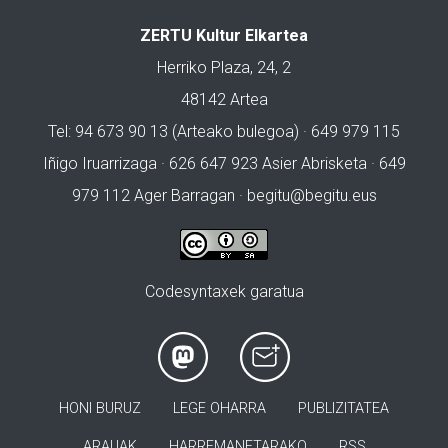
ZERTU Kultur Elkartea
Herriko Plaza, 24, 2
48142 Artea
Tel: 94 673 90 13 (Arteako bulegoa) · 649 979 115
Iñigo Iruarrizaga · 626 647 923 Asier Abrisketa · 649
979 112 Ager Barragan ·
begitu@begitu.eus
Codesyntaxek garatua
HONI BURUZ
LEGE OHARRA
PUBLIZITATEA
ARAUAK
HARREMANETARAKO
RSS