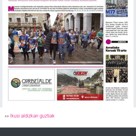
»»
Ikusi aldizkari guztiak