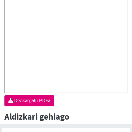
Deskargatu PDFa
Aldizkari gehiago