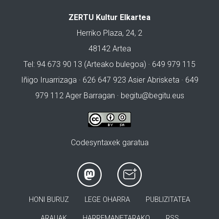
ZERTU Kultur Elkartea
Herriko Plaza, 24, 2
48142 Artea
Tel: 94 673 90 13 (Arteako bulegoa) · 649 979 115
Iñigo Iruarrizaga · 626 647 923 Asier Abrisketa · 649
979 112 Ager Barragan ·
begitu@begitu.eus
Codesyntaxek garatua
HONI BURUZ
LEGE OHARRA
PUBLIZITATEA
ARAUAK
HARREMANETARAKO
RSS