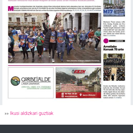
»»
Ikusi aldizkari guztiak