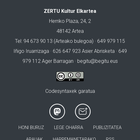
ZERTU Kultur Elkartea
Herriko Plaza, 24, 2
48142 Artea
Tel: 94 673 90 13 (Arteako bulegoa) · 649 979 115
Iñigo Iruarrizaga · 626 647 923 Asier Abrisketa · 649
979 112 Ager Barragan ·
begitu@begitu.eus
Codesyntaxek garatua
HONI BURUZ
LEGE OHARRA
PUBLIZITATEA
ARAUAK
HARREMANETARAKO
RSS