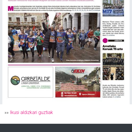
»»
Ikusi aldizkari guztiak