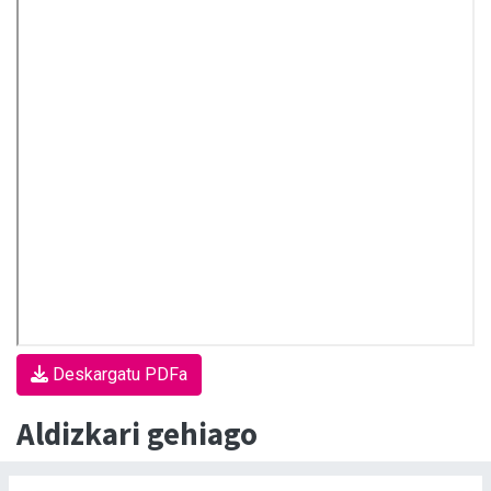
Deskargatu PDFa
Aldizkari gehiago