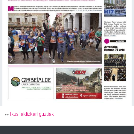
»»
Ikusi aldizkari guztiak