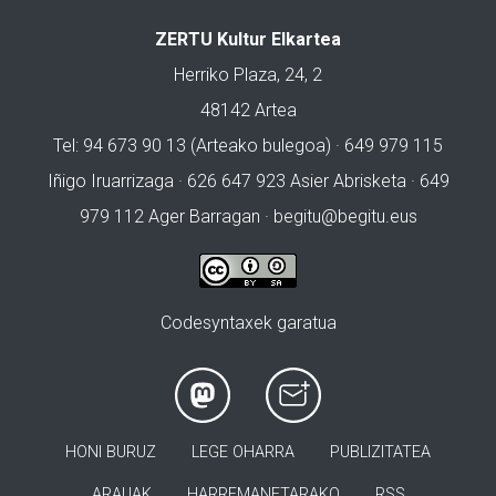
ZERTU Kultur Elkartea
Herriko Plaza, 24, 2
48142 Artea
Tel: 94 673 90 13 (Arteako bulegoa) · 649 979 115
Iñigo Iruarrizaga · 626 647 923 Asier Abrisketa · 649
979 112 Ager Barragan ·
begitu@begitu.eus
Codesyntaxek garatua
HONI BURUZ
LEGE OHARRA
PUBLIZITATEA
ARAUAK
HARREMANETARAKO
RSS