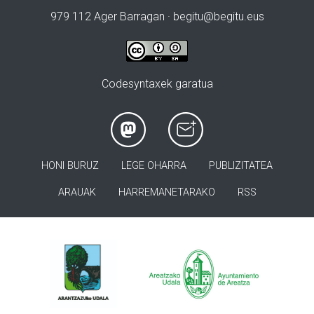
979 112 Ager Barragan ·
begitu@begitu.eus
Codesyntaxek garatua
HONI BURUZ
LEGE OHARRA
PUBLIZITATEA
ARAUAK
HARREMANETARAKO
RSS