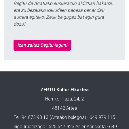
Begitu da Arratiako euskerazko aldizkari bakarra,
eta zu bezalako irakurleen babesa behar dau
aurrera egiteko. Zeuk be gugaz bat egin gura
dozu?
Izan zaitez Begitu-lagun!
ZERTU Kultur Elkartea
Herriko Plaza, 24, 2
48142 Artea
Tel: 94 673 90 13 (Arteako bulegoa) · 649 979 115
Iñigo Iruarrizaga · 626 647 923 Asier Abrisketa · 649