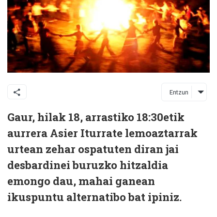
Entzun
Gaur, hilak 18, arrastiko 18:30etik
aurrera Asier Iturrate lemoaztarrak
urtean zehar ospatuten diran jai
desbardinei buruzko hitzaldia
emongo dau, mahai ganean
ikuspuntu alternatibo bat ipiniz.