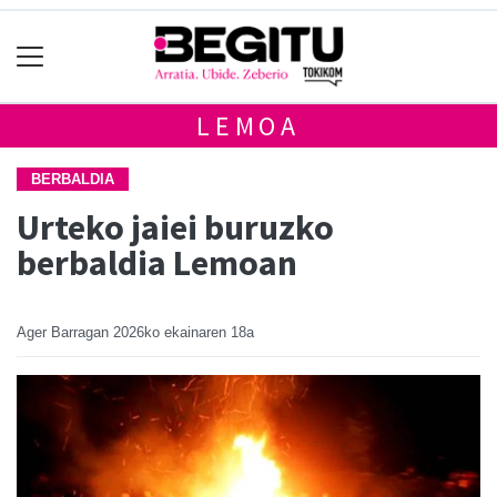
LEMOA
BERBALDIA
Urteko jaiei buruzko
berbaldia Lemoan
Ager Barragan
2026ko ekainaren 18a