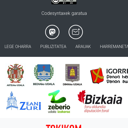
Codesyntaxek garatua
LEGE OHARRA
PUBLIZITATEA
ARAUAK
HARREMANET