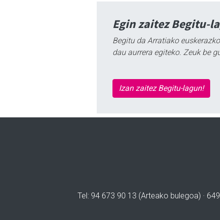
Egin zaitez Begitu-l
Begitu da Arratiako euskerazko
dau aurrera egiteko. Zeuk be g
Izan zaitez Begitu-lagun!
Tel: 94 673 90 13 (Arteako bulegoa) · 649