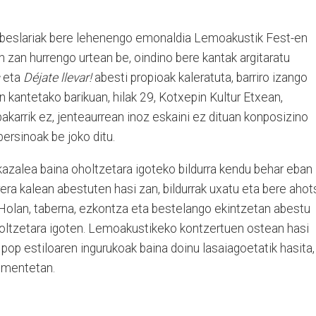
beslariak bere lehenengo emonaldia Lemoakustik Fest-en
 zan hurrengo urtean be, oindino bere kantak argitaratu
eta
Déjate llevar!
abesti propioak kaleratuta, barriro izango
n kantetako barikuan, hilak 29, Kotxepin Kultur Etxean,
bakarrik ez, jenteaurrean inoz eskaini ez dituan konposizino
bersinoak be joko ditu.
kazalea baina oholtzetara igoteko bildurra kendu behar eban
era kalean abestuten hasi zan, bildurrak uxatu eta bere ahot
 Holan, taberna, ezkontza eta bestelango ekintzetan abestu
oltzetara igoten. Lemoakustikeko kontzertuen ostean hasi
 pop estiloaren ingurukoak baina doinu lasaiagoetatik hasita,
imentetan.