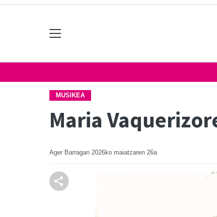
MUSIKEA
Maria Vaquerizo
Ager Barragan
2026ko maiatzaren 26a