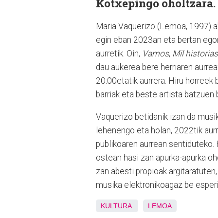
Kotxepingo oholtzara.
Maria Vaquerizo (Lemoa, 1997) a
egin eban 2023an eta bertan egon
aurretik. Oin,
Vamos
,
Mil historias
dau aukerea bere herriaren aurrea
20:00etatik aurrera. Hiru horreek 
barriak eta beste artista batzuen 
Vaquerizo betidanik izan da musi
lehenengo eta holan, 2022tik aurr
publikoaren aurrean sentiduteko.
ostean hasi zan apurka-apurka oh
zan abesti propioak argitaratuten,
musika elektronikoagaz be esper
KULTURA
LEMOA