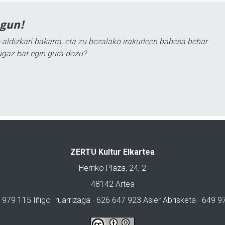
agun!
 aldizkari bakarra, eta zu bezalako irakurleen babesa behar
ugaz bat egin gura dozu?
ZERTU Kultur Elkartea
Herriko Plaza, 24, 2
48142 Artea
 979 115 Iñigo Iruarrizaga · 626 647 923 Asier Abrisketa · 649 