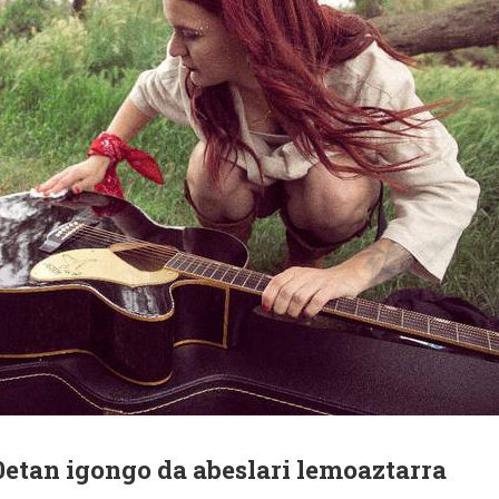
0etan igongo da abeslari lemoaztarra