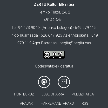
ZERTU Kultur Elkartea
Herriko Plaza, 24, 2
48142 Artea
Tel: 94 673 90 13 (Arteako bulegoa) · 649 979 115
Iñigo Iruarrizaga · 626 647 923 Asier Abrisketa · 649
979 112 Ager Barragan ·
begitu@begitu.eus
Codesyntaxek garatua
HONI BURUZ
LEGE OHARRA
PUBLIZITATEA
ARAUAK
HARREMANETARAKO
RSS