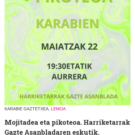
KARABIE GAZTETXEA,
LEMOA
Mojitadea eta pikoteoa. Harriketarrak
Gazte Asanbladaren eskutik.