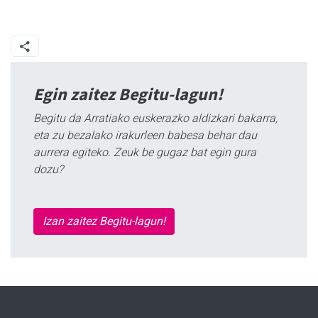
Egin zaitez Begitu-lagun!
Begitu da Arratiako euskerazko aldizkari bakarra,
eta zu bezalako irakurleen babesa behar dau
aurrera egiteko. Zeuk be gugaz bat egin gura
dozu?
Izan zaitez Begitu-lagun!