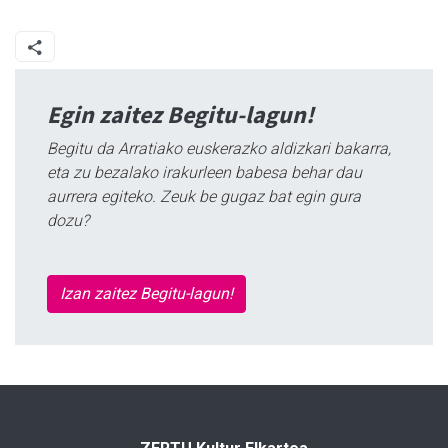
Egin zaitez Begitu-lagun!
Begitu da Arratiako euskerazko aldizkari bakarra,
eta zu bezalako irakurleen babesa behar dau
aurrera egiteko. Zeuk be gugaz bat egin gura
dozu?
Izan zaitez Begitu-lagun!