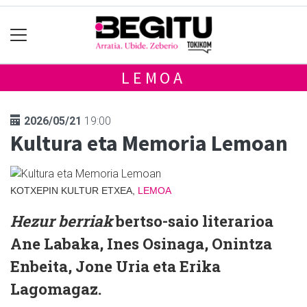
LEMOA
2026/05/21
19:00
Kultura eta Memoria Lemoan
KOTXEPIN KULTUR ETXEA,
LEMOA
Hezur berriak
bertso-saio literarioa
Ane Labaka, Ines Osinaga, Onintza
Enbeita, Jone Uria eta Erika
Lagomagaz.