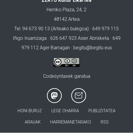
ZERTU Kultur Elkartea
Herriko Plaza, 24, 2
48142 Artea
Tel: 94 673 90 13 (Arteako bulegoa) · 649 979 115
Iñigo Iruarrizaga · 626 647 923 Asier Abrisketa · 649
979 112 Ager Barragan ·
begitu@begitu.eus
Codesyntaxek garatua
HONI BURUZ
LEGE OHARRA
PUBLIZITATEA
ARAUAK
HARREMANETARAKO
RSS