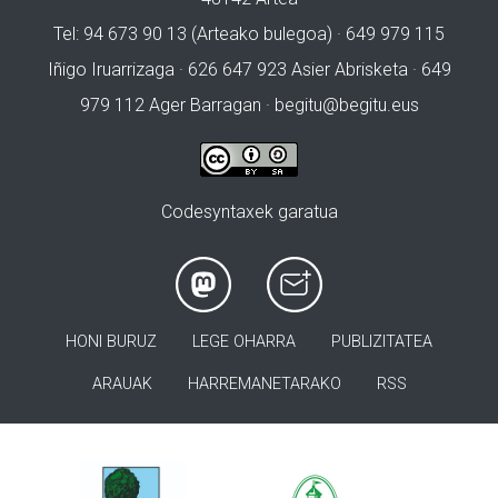
Tel: 94 673 90 13 (Arteako bulegoa) · 649 979 115
Iñigo Iruarrizaga · 626 647 923 Asier Abrisketa · 649
979 112 Ager Barragan ·
begitu@begitu.eus
Codesyntaxek garatua
HONI BURUZ
LEGE OHARRA
PUBLIZITATEA
ARAUAK
HARREMANETARAKO
RSS