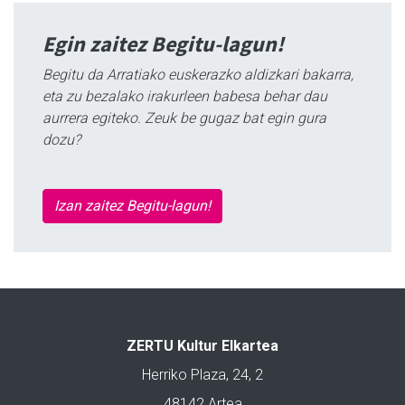
Egin zaitez Begitu-lagun!
Begitu da Arratiako euskerazko aldizkari bakarra,
eta zu bezalako irakurleen babesa behar dau
aurrera egiteko. Zeuk be gugaz bat egin gura
dozu?
Izan zaitez Begitu-lagun!
ZERTU Kultur Elkartea
Herriko Plaza, 24, 2
48142 Artea