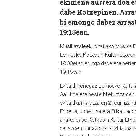
ekimena aurrera doa eta
dabe Kotxepinen. Arra
bi emongo dabez arrast
19:15ean.
Musikazaleek, Arratiako Musika 
Lemoako Kotxepin Kultur Etxean. 
18:00etan egingo dabe eta bertar
19:15ean.
Ekitaldi honegaz Lemoako Kultur
Gaurkoa eta beste bi ekintza gehi
ekitaldia, maiatzaren 21ean izang
Enbeita, Jone Uria eta Erika Lag
ahalko dabe Kotxepin Kultur Etxer
pailazoen Lurrazpitik ikuskizuna 