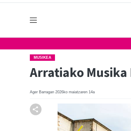
MUSIKEA
Arratiako Musika
Ager Barragan
2026ko maiatzaren 14a