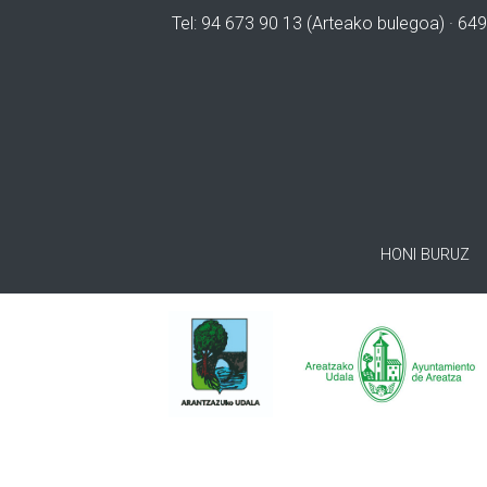
Tel: 94 673 90 13 (Arteako bulegoa) · 649
HONI BURUZ