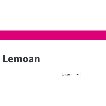
k Lemoan
Entzun