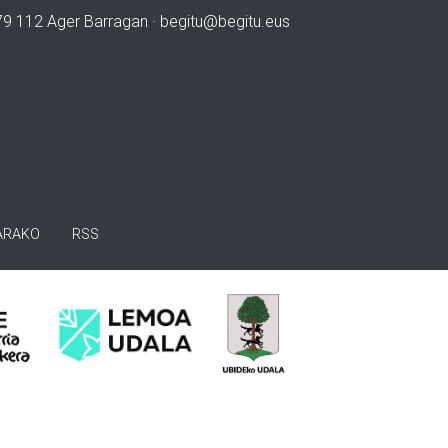
979 112 Ager Barragan ·
begitu@begitu.eus
ARAKO
RSS