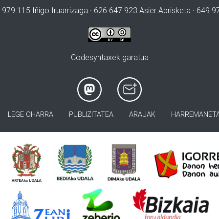
 979 115 Iñigo Iruarrizaga · 626 647 923 Asier Abrisketa · 649 
Codesyntaxek garatua
LEGE OHARRA
PUBLIZITATEA
ARAUAK
HARREMANET