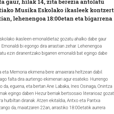
 gaur, hilak 14, zita berezia antolatu
tiako Musika Eskolako ikasleek kontzer
ian, lehenengoa 18:00etan eta bigarrena
Eskolako ikasleen emonaldietaz gozatu ahalko dabe gaur
Emonaldi bi egongo dira arrastian zehar. Lehenengoa
atu ezin diranentzako bigarren emonaldi bat egingo dabe
a eta Memoria ekimena bere amaierara heltzean dabil.
ago falta dira aurtengo ekimenari agur esateko. Hurrengo
o da, eguena, eta bertan Ane Labaka, Ines Osinaga, Onintza
omak egingo daben Hezur berriak bertsosaio literarioaz goza
a hurbiltan diranak. Atzen ekitaldia, Antxo eta Pantxa
izango da, maiatzaren 22an, arrastiko 18:00etatik aurrera