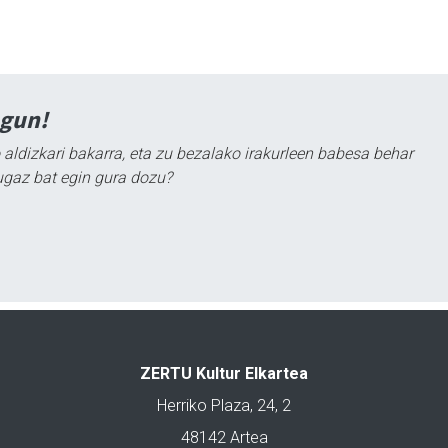
agun!
 aldizkari bakarra, eta zu bezalako irakurleen babesa behar
ugaz bat egin gura dozu?
ZERTU Kultur Elkartea
Herriko Plaza, 24, 2
48142 Artea