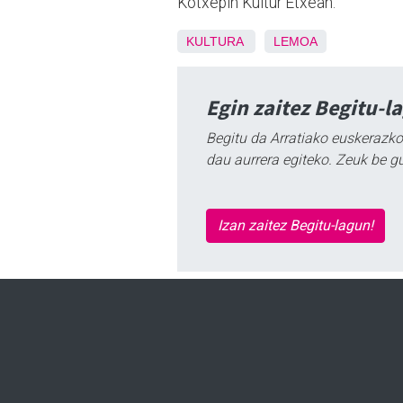
Kotxepin Kultur Etxean.
KULTURA
LEMOA
Egin zaitez Begitu-l
Begitu da Arratiako euskerazko
dau aurrera egiteko. Zeuk be g
Izan zaitez Begitu-lagun!