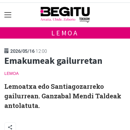
LEMOA
2026/05/16
12:00
Emakumeak gailurretan
LEMOA
Lemoatxa edo Santiagozarreko
gailurrean. Ganzabal Mendi Taldeak
antolatuta.