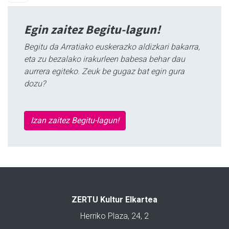
Egin zaitez Begitu-lagun!
Begitu da Arratiako euskerazko aldizkari bakarra,
eta zu bezalako irakurleen babesa behar dau
aurrera egiteko. Zeuk be gugaz bat egin gura
dozu?
Izan zaitez Begitu-lagun!
ZERTU Kultur Elkartea
Herriko Plaza, 24, 2