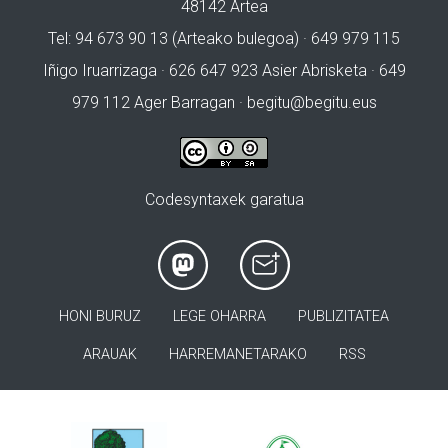
48142 Artea
Tel: 94 673 90 13 (Arteako bulegoa) · 649 979 115
Iñigo Iruarrizaga · 626 647 923 Asier Abrisketa · 649
979 112 Ager Barragan ·
begitu@begitu.eus
Codesyntaxek garatua
HONI BURUZ
LEGE OHARRA
PUBLIZITATEA
ARAUAK
HARREMANETARAKO
RSS