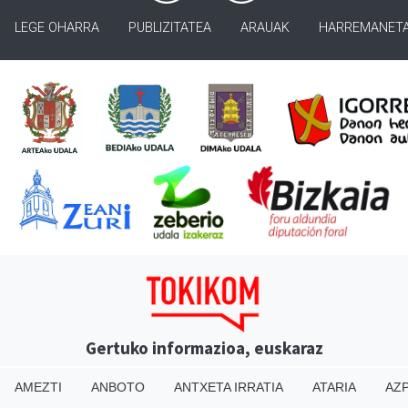
LEGE OHARRA
PUBLIZITATEA
ARAUAK
HARREMANET
Gertuko informazioa, euskaraz
AMEZTI
ANBOTO
ANTXETA IRRATIA
ATARIA
AZP