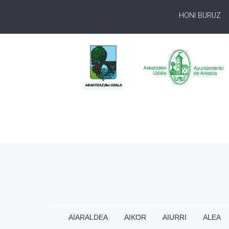
HONI BURUZ
AIARALDEA
AIKOR
AIURRI
ALEA