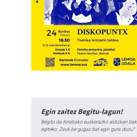
Egin zaitez Begitu-lagun!
Begitu da Arratiako euskerazko aldizkari bak
egiteko. Zeuk be gugaz bat egin gura dozu?