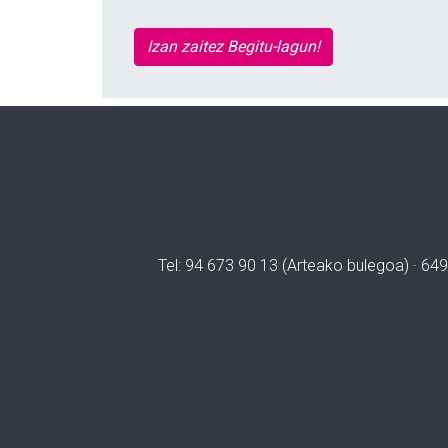
Izan zaitez Begitu-lagun!
Tel: 94 673 90 13 (Arteako bulegoa) · 649