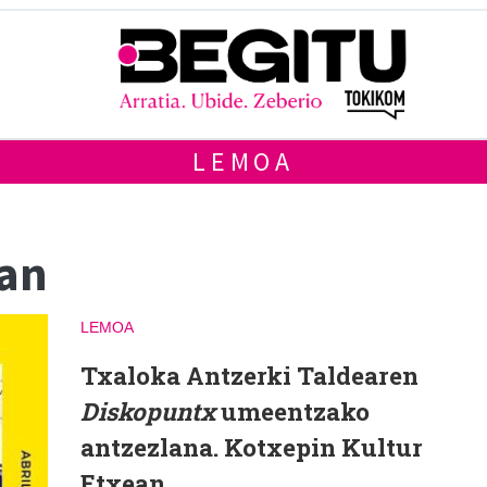
LEMOA
an
LEMOA
Txaloka Antzerki Taldearen
Diskopuntx
umeentzako
antzezlana. Kotxepin Kultur
Etxean.