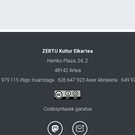
ZERTU Kultur Elkartea
Herriko Plaza, 24, 2
48142 Artea
 979 115 Iñigo Iruarrizaga · 626 647 923 Asier Abrisketa · 649 
Codesyntaxek garatua