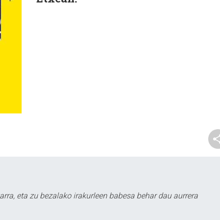
arra, eta zu bezalako irakurleen babesa behar dau aurrera