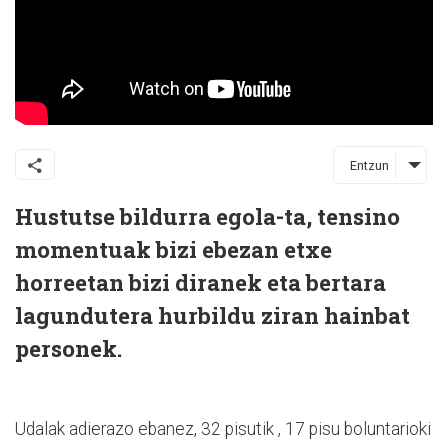
Entzun
Hustutse bildurra egola-ta, tensino
momentuak bizi ebezan etxe
horreetan bizi diranek eta bertara
lagundutera hurbildu ziran hainbat
personek.
Udalak adierazo ebanez, 32 pisutik , 17 pisu boluntarioki