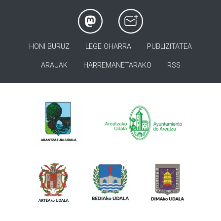
HONI BURUZ
LEGE OHARRA
PUBLIZITATEA
ARAUAK
HARREMANETARAKO
RSS