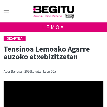
LEMOA
GIZARTEA
Tensinoa Lemoako Agarre
auzoko etxebizitzetan
Ager Barragan
2026ko urtarrilaren 30a