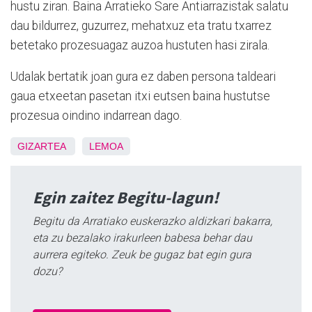
hustu ziran. Baina Arratieko Sare Antiarrazistak salatu
dau bildurrez, guzurrez, mehatxuz eta tratu txarrez
betetako prozesuagaz auzoa hustuten hasi zirala.
Udalak bertatik joan gura ez daben persona taldeari
gaua etxeetan pasetan itxi eutsen baina hustutse
prozesua oindino indarrean dago.
GIZARTEA
LEMOA
Egin zaitez Begitu-lagun!
Begitu da Arratiako euskerazko aldizkari bakarra,
eta zu bezalako irakurleen babesa behar dau
aurrera egiteko. Zeuk be gugaz bat egin gura
dozu?