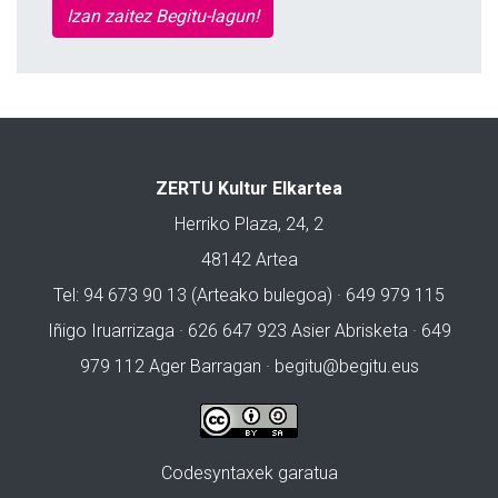
Izan zaitez Begitu-lagun!
ZERTU Kultur Elkartea
Herriko Plaza, 24, 2
48142 Artea
Tel: 94 673 90 13 (Arteako bulegoa) · 649 979 115
Iñigo Iruarrizaga · 626 647 923 Asier Abrisketa · 649
979 112 Ager Barragan ·
begitu@begitu.eus
Codesyntaxek garatua