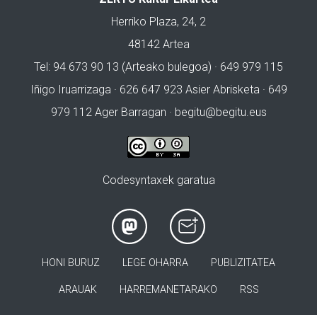
Herriko Plaza, 24, 2
48142 Artea
Tel: 94 673 90 13 (Arteako bulegoa) · 649 979 115
Iñigo Iruarrizaga · 626 647 923 Asier Abrisketa · 649
979 112 Ager Barragan ·
begitu@begitu.eus
Codesyntaxek garatua
HONI BURUZ
LEGE OHARRA
PUBLIZITATEA
ARAUAK
HARREMANETARAKO
RSS