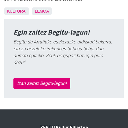
KULTURA
LEMOA
Egin zaitez Begitu-lagun!
Begitu da Arratiako euskerazko aldizkari bakarra,
eta zu bezalako irakurleen babesa behar dau
aurrera egiteko. Zeuk be gugaz bat egin gura
dozu?
Izan zaitez Begitu-lagun!
ZERTU Kultur Elkartea