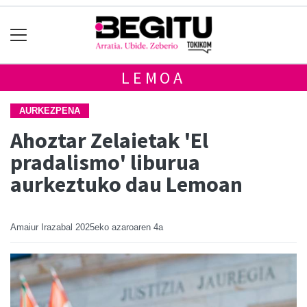
LEMOA
AURKEZPENA
Ahoztar Zelaietak 'El
pradalismo' liburua
aurkeztuko dau Lemoan
Amaiur Irazabal
2025eko azaroaren 4a