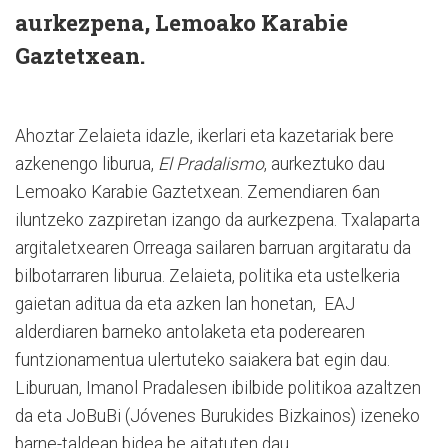
aurkezpena, Lemoako Karabie
Gaztetxean.
Ahoztar Zelaieta idazle, ikerlari eta kazetariak bere
azkenengo liburua,
El Pradalismo
, aurkeztuko dau
Lemoako Karabie Gaztetxean. Zemendiaren 6an
iluntzeko zazpiretan izango da aurkezpena. Txalaparta
argitaletxearen Orreaga sailaren barruan argitaratu da
bilbotarraren liburua. Zelaieta, politika eta ustelkeria
gaietan aditua da eta azken lan honetan, EAJ
alderdiaren barneko antolaketa eta poderearen
funtzionamentua ulertuteko saiakera bat egin dau.
Liburuan, Imanol Pradalesen ibilbide politikoa azaltzen
da eta JoBuBi (Jóvenes Burukides Bizkainos) izeneko
barne-taldean bidea be aitatuten dau.