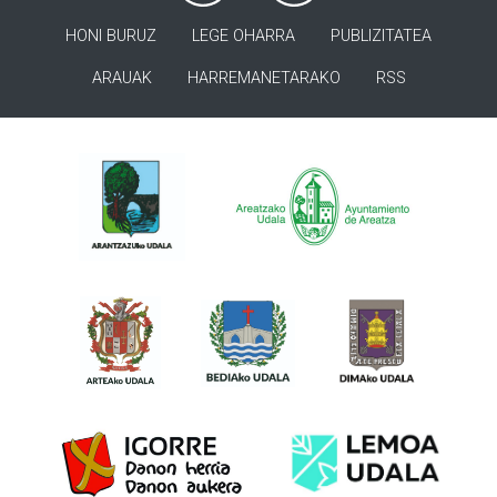
HONI BURUZ
LEGE OHARRA
PUBLIZITATEA
ARAUAK
HARREMANETARAKO
RSS