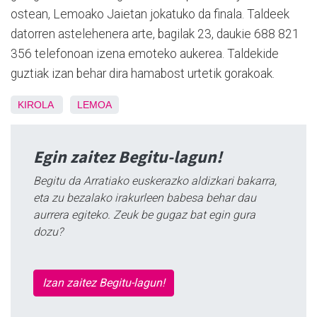
ostean, Lemoako Jaietan jokatuko da finala. Taldeek
datorren astelehenera arte, bagilak 23, daukie 688 821
356 telefonoan izena emoteko aukerea. Taldekide
guztiak izan behar dira hamabost urtetik gorakoak.
KIROLA
LEMOA
Egin zaitez Begitu-lagun!
Begitu da Arratiako euskerazko aldizkari bakarra,
eta zu bezalako irakurleen babesa behar dau
aurrera egiteko. Zeuk be gugaz bat egin gura
dozu?
Izan zaitez Begitu-lagun!