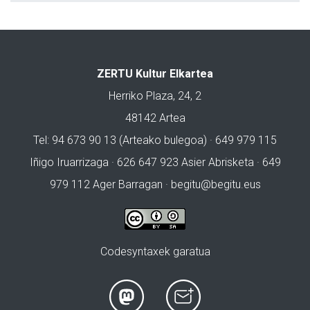
ZERTU Kultur Elkartea
Herriko Plaza, 24, 2
48142 Artea
Tel: 94 673 90 13 (Arteako bulegoa) · 649 979 115
Iñigo Iruarrizaga · 626 647 923 Asier Abrisketa · 649
979 112 Ager Barragan ·
begitu@begitu.eus
Codesyntaxek garatua