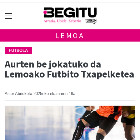
LEMOA
FUTBOLA
Aurten be jokatuko da
Lemoako Futbito Txapelketea
Asier Abrisketa
2025eko ekainaren 19a