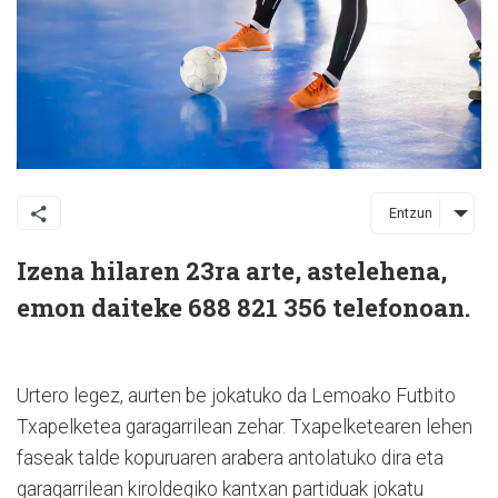
Entzun
Izena hilaren 23ra arte, astelehena,
emon daiteke 688 821 356 telefonoan.
Urtero legez, aurten be jokatuko da Lemoako Futbito
Txapelketea garagarrilean zehar. Txapelketearen lehen
faseak talde kopuruaren arabera antolatuko dira eta
garagarrilean kiroldegiko kantxan partiduak jokatu