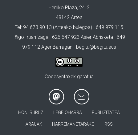
Herriko Plaza, 24, 2
48142 Artea
Tel: 94 673 90 13 (Arteako bulegoa) · 649 979 115
Iñigo Iruarrizaga · 626 647 923 Asier Abrisketa · 649
979 112 Ager Barragan ·
begitu@begitu.eus
Codesyntaxek garatua
HONI BURUZ
LEGE OHARRA
PUBLIZITATEA
ARAUAK
HARREMANETARAKO
RSS