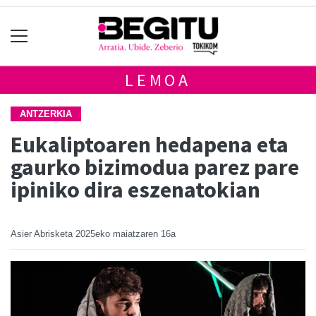
LEMOA
ANTZERKIA
Eukaliptoaren hedapena eta
gaurko bizimodua parez pare
ipiniko dira eszenatokian
Asier Abrisketa
2025eko maiatzaren 16a