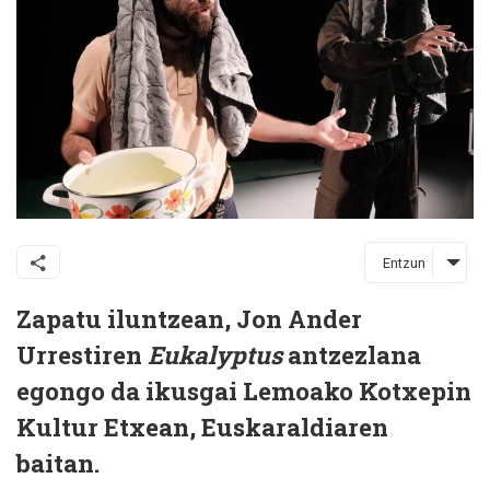
Entzun
Zapatu iluntzean, Jon Ander
Urrestiren
E
ukalyptus
antzezlana
egongo da ikusgai Lemoako Kotxepin
Kultur Etxean, Euskaraldiaren
baitan.