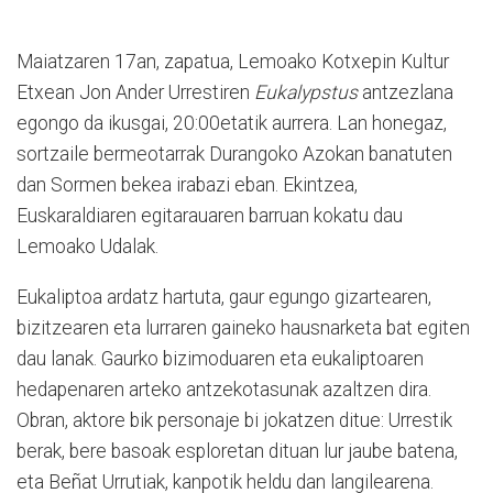
Maiatzaren 17an, zapatua, Lemoako Kotxepin Kultur
Etxean Jon Ander Urrestiren
Eukalypstus
antzezlana
egongo da ikusgai, 20:00etatik aurrera. Lan honegaz,
sortzaile bermeotarrak Durangoko Azokan banatuten
dan Sormen bekea irabazi eban. Ekintzea,
Euskaraldiaren egitarauaren barruan kokatu dau
Lemoako Udalak.
Eukaliptoa ardatz hartuta, gaur egungo gizartearen,
bizitzearen eta lurraren gaineko hausnarketa bat egiten
dau lanak. Gaurko bizimoduaren eta eukaliptoaren
hedapenaren arteko antzekotasunak azaltzen dira.
Obran, aktore bik personaje bi jokatzen ditue: Urrestik
berak, bere basoak esploretan dituan lur jaube batena,
eta Beñat Urrutiak, kanpotik heldu dan langilearena.