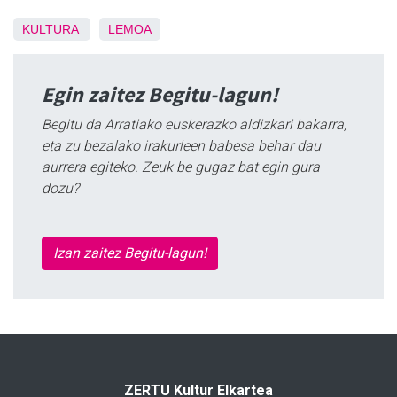
KULTURA
LEMOA
Egin zaitez Begitu-lagun!
Begitu da Arratiako euskerazko aldizkari bakarra,
eta zu bezalako irakurleen babesa behar dau
aurrera egiteko. Zeuk be gugaz bat egin gura
dozu?
Izan zaitez Begitu-lagun!
ZERTU Kultur Elkartea