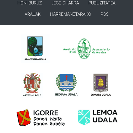
HONI BURUZ
LEGE OHARRA
PUBLIZITATEA
ARAUAK
HARREMANETARAKO
RSS