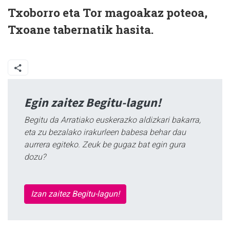
Txoborro eta Tor magoakaz poteoa,
Txoane tabernatik hasita.
Egin zaitez Begitu-lagun!
Begitu da Arratiako euskerazko aldizkari bakarra,
eta zu bezalako irakurleen babesa behar dau
aurrera egiteko. Zeuk be gugaz bat egin gura
dozu?
Izan zaitez Begitu-lagun!