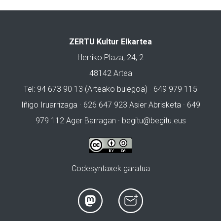
ZERTU Kultur Elkartea
Herriko Plaza, 24, 2
48142 Artea
Tel: 94 673 90 13 (Arteako bulegoa) · 649 979 115
Iñigo Iruarrizaga · 626 647 923 Asier Abrisketa · 649
979 112 Ager Barragan ·
begitu@begitu.eus
Codesyntaxek garatua