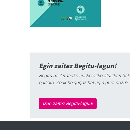
Egin zaitez Begitu-lagun!
Begitu da Arratiako euskerazko aldizkari bak
egiteko. Zeuk be gugaz bat egin gura dozu?
Izan zaitez Begitu-lagun!