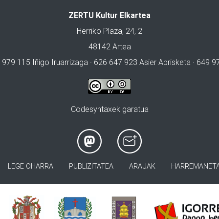
ZERTU Kultur Elkartea
Herriko Plaza, 24, 2
48142 Artea
 979 115 Iñigo Iruarrizaga · 626 647 923 Asier Abrisketa · 649 
Codesyntaxek garatua
LEGE OHARRA
PUBLIZITATEA
ARAUAK
HARREMANET