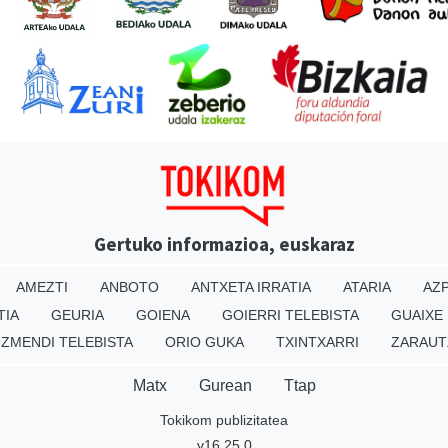
Gertuko informazioa, euskaraz
AMEZTI
ANBOTO
ANTXETA IRRATIA
ATARIA
AZP
TIA
GEURIA
GOIENA
GOIERRI TELEBISTA
GUAIXE
IZMENDI TELEBISTA
ORIO GUKA
TXINTXARRI
ZARAUT
Matx
Gurean
Ttap
Tokikom publizitatea
v16.25.0