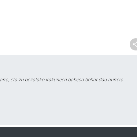
arra, eta zu bezalako irakurleen babesa behar dau aurrera