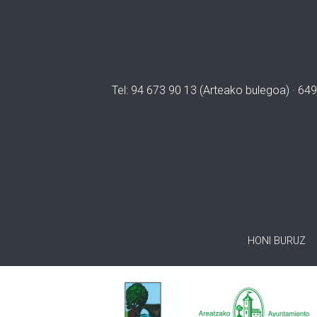
Tel: 94 673 90 13 (Arteako bulegoa) · 649
HONI BURUZ