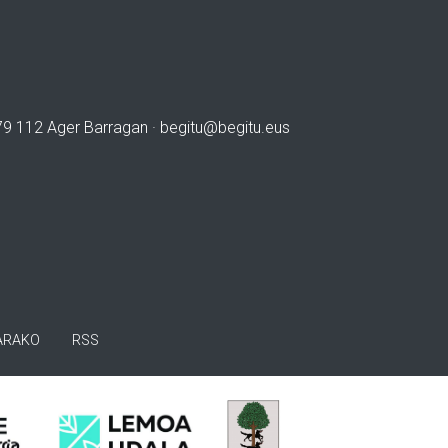
979 112 Ager Barragan ·
begitu@begitu.eus
ARAKO
RSS