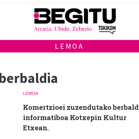
LEMOA
berbaldia
LEMOA
Komertzioei zuzendutako berbald
informatiboa Kotxepin Kultur
Etxean.