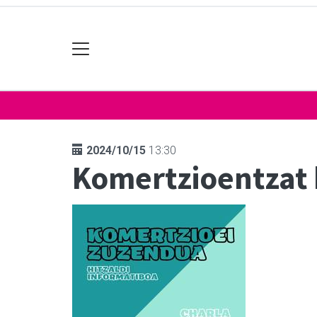
2024/10/15
13:30
Komertzioentzat 