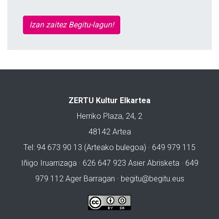
Izan zaitez Begitu-lagun!
ZERTU Kultur Elkartea
Herriko Plaza, 24, 2
48142 Artea
Tel: 94 673 90 13 (Arteako bulegoa) · 649 979 115
Iñigo Iruarrizaga · 626 647 923 Asier Abrisketa · 649
979 112 Ager Barragan ·
begitu@begitu.eus