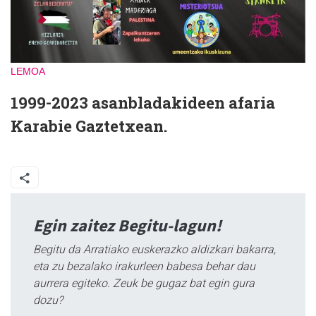
LEMOA
1999-2023 asanbladakideen afaria
Karabie Gaztetxean.
Egin zaitez Begitu-lagun!
Begitu da Arratiako euskerazko aldizkari bakarra,
eta zu bezalako irakurleen babesa behar dau
aurrera egiteko. Zeuk be gugaz bat egin gura
dozu?