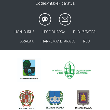
Codesyntaxek garatua
HONI BURUZ
LEGE OHARRA
PUBLIZITATEA
ARAUAK
HARREMANETARAKO
RSS