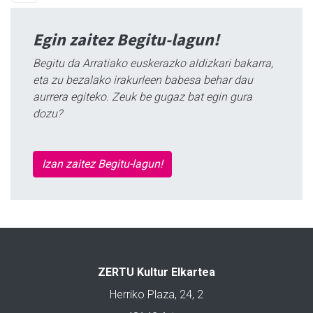
Egin zaitez Begitu-lagun!
Begitu da Arratiako euskerazko aldizkari bakarra,
eta zu bezalako irakurleen babesa behar dau
aurrera egiteko. Zeuk be gugaz bat egin gura
dozu?
Izan zaitez Begitu-lagun!
ZERTU Kultur Elkartea
Herriko Plaza, 24, 2