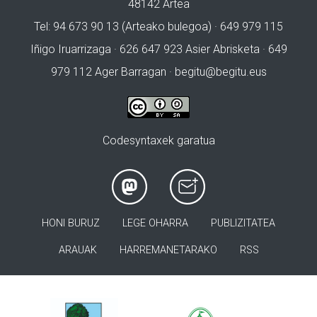
48142 Artea
Tel: 94 673 90 13 (Arteako bulegoa) · 649 979 115
Iñigo Iruarrizaga · 626 647 923 Asier Abrisketa · 649
979 112 Ager Barragan ·
begitu@begitu.eus
Codesyntaxek garatua
HONI BURUZ
LEGE OHARRA
PUBLIZITATEA
ARAUAK
HARREMANETARAKO
RSS