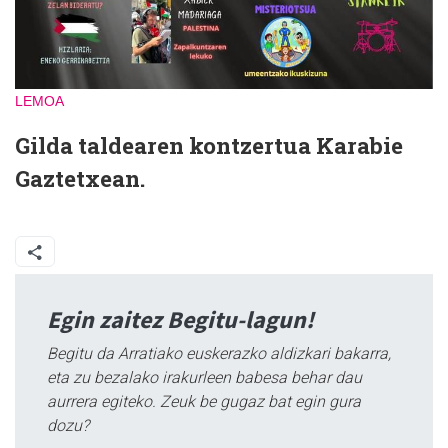
LEMOA
Gilda taldearen kontzertua Karabie
Gaztetxean.
Egin zaitez Begitu-lagun!
Begitu da Arratiako euskerazko aldizkari bakarra,
eta zu bezalako irakurleen babesa behar dau
aurrera egiteko. Zeuk be gugaz bat egin gura
dozu?