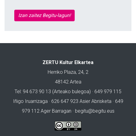
Izan zaitez Begitu-lagun!
ZERTU Kultur Elkartea
Herriko Plaza, 24, 2
48142 Artea
Tel: 94 673 90 13 (Arteako bulegoa) · 649 979 115
Iñigo Iruarrizaga · 626 647 923 Asier Abrisketa · 649
979 112 Ager Barragan ·
begitu@begitu.eus