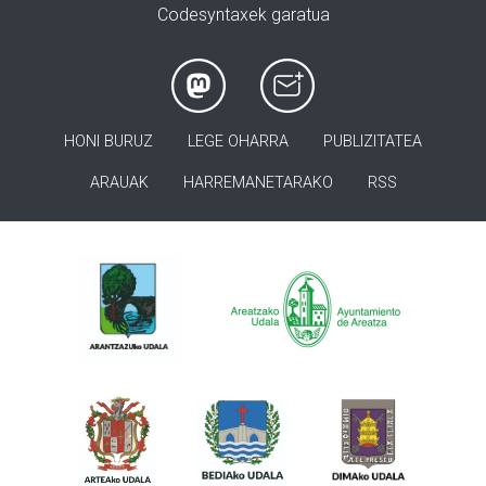
Codesyntaxek garatua
HONI BURUZ
LEGE OHARRA
PUBLIZITATEA
ARAUAK
HARREMANETARAKO
RSS