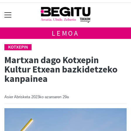
LEMOA
KOTXEPIN
Martxan dago Kotxepin
Kultur Etxean bazkidetzeko
kanpainea
Asier Abrisketa
2023ko azaroaren 29a