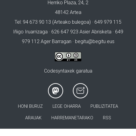
Herriko Plaza, 24, 2
48142 Artea
Tel: 94 673 90 13 (Arteako bulegoa) · 649 979 115
Iñigo Iruarrizaga · 626 647 923 Asier Abrisketa · 649
979 112 Ager Barragan ·
begitu@begitu.eus
Codesyntaxek garatua
HONI BURUZ
LEGE OHARRA
PUBLIZITATEA
ARAUAK
HARREMANETARAKO
RSS