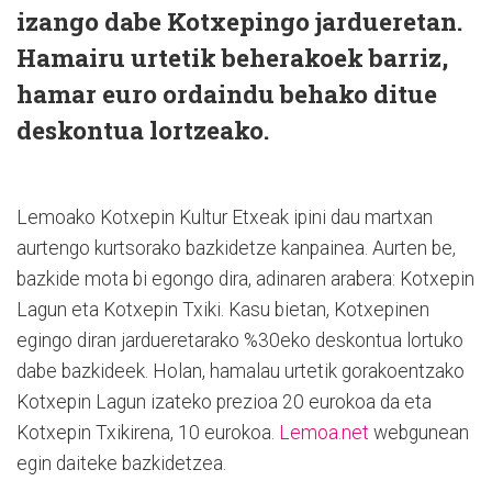
izango dabe Kotxepingo jardueretan.
Hamairu urtetik beherakoek barriz,
hamar euro ordaindu behako ditue
deskontua lortzeako.
Lemoako Kotxepin Kultur Etxeak ipini dau martxan
aurtengo kurtsorako bazkidetze kanpainea. Aurten be,
bazkide mota bi egongo dira, adinaren arabera: Kotxepin
Lagun eta Kotxepin Txiki. Kasu bietan, Kotxepinen
egingo diran jardueretarako %30eko deskontua lortuko
dabe bazkideek. Holan, hamalau urtetik gorakoentzako
Kotxepin Lagun izateko prezioa 20 eurokoa da eta
Kotxepin Txikirena, 10 eurokoa.
Lemoa.net
webgunean
egin daiteke bazkidetzea.