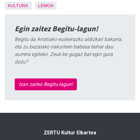
KULTURA
LEMOA
Egin zaitez Begitu-lagun!
Begitu da Arratiako euskerazko aldizkari bakarra,
eta zu bezalako irakurleen babesa behar dau
aurrera egiteko. Zeuk be gugaz bat egin gura
dozu?
Izan zaitez Begitu-lagun!
ZERTU Kultur Elkartea