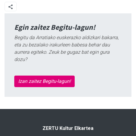
Egin zaitez Begitu-lagun!
Begitu da Arratiako euskerazko aldizkari bakarra,
eta zu bezalako irakurleen babesa behar dau
aurrera egiteko. Zeuk be gugaz bat egin gura
dozu?
Izan zaitez Begitu-lagun!
ZERTU Kultur Elkartea