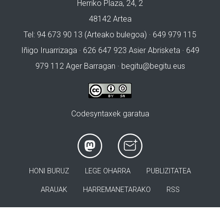
Herriko Plaza, 24, 2
48142 Artea
Tel: 94 673 90 13 (Arteako bulegoa) · 649 979 115
Iñigo Iruarrizaga · 626 647 923 Asier Abrisketa · 649
979 112 Ager Barragan ·
begitu@begitu.eus
Codesyntaxek garatua
HONI BURUZ
LEGE OHARRA
PUBLIZITATEA
ARAUAK
HARREMANETARAKO
RSS