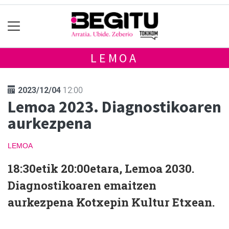
LEMOA
2023/12/04
12:00
Lemoa 2023. Diagnostikoaren
aurkezpena
LEMOA
18:30etik 20:00etara, Lemoa 2030.
Diagnostikoaren emaitzen
aurkezpena Kotxepin Kultur Etxean.