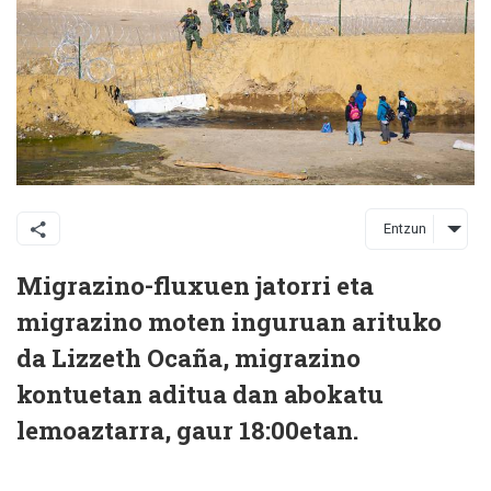
Entzun
Migrazino-fluxuen jatorri eta
migrazino moten inguruan arituko
da Lizzeth Ocaña, migrazino
kontuetan aditua dan abokatu
lemoaztarra, gaur 18:00etan.