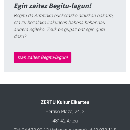
Egin zaitez Begitu-lagun!
Begitu da Arratiako euskerazko aldizkari bakarra,
eta zu bezalako irakurleen babesa behar dau
aurrera egiteko. Zeuk be gugaz bat egin gura
dozu?
Izan zaitez Begitu-lagun!
ZERTU Kultur Elkartea
Herriko Plaza, 24, 2
48142 Artea