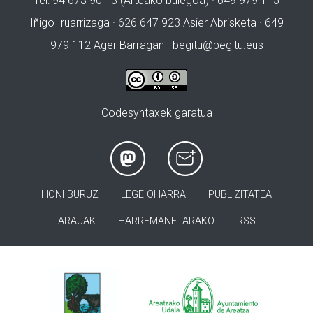
Tel: 94 673 90 13 (Arteako bulegoa) · 649 979 115
Iñigo Iruarrizaga · 626 647 923 Asier Abrisketa · 649
979 112 Ager Barragan ·
begitu@begitu.eus
Codesyntaxek garatua
HONI BURUZ
LEGE OHARRA
PUBLIZITATEA
ARAUAK
HARREMANETARAKO
RSS