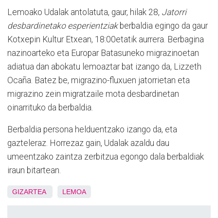
Lemoako Udalak antolatuta, gaur, hilak 28,
Jatorri
desbardinetako esperientziak
berbaldia egingo da gaur
Kotxepin Kultur Etxean, 18:00etatik aurrera. Berbagina
nazinoarteko eta Europar Batasuneko migrazinoetan
adiatua dan abokatu lemoaztar bat izango da, Lizzeth
Ocaña. Batez be, migrazino-fluxuen jatorrietan eta
migrazino zein migratzaile mota desbardinetan
oinarrituko da berbaldia.
Berbaldia persona helduentzako izango da, eta
gazteleraz. Horrezaz gain, Udalak azaldu dau
umeentzako zaintza zerbitzua egongo dala berbaldiak
iraun bitartean.
GIZARTEA
LEMOA