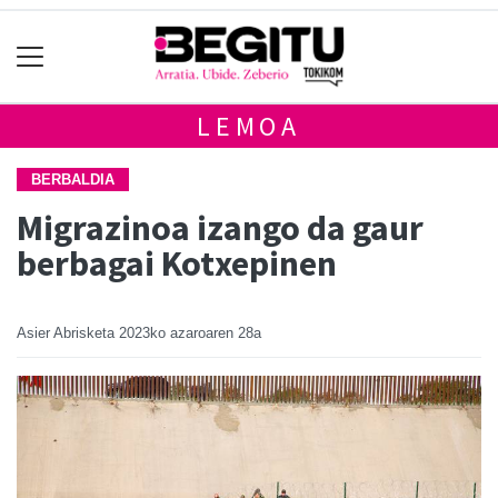
LEMOA
BERBALDIA
Migrazinoa izango da gaur
berbagai Kotxepinen
Asier Abrisketa
2023ko azaroaren 28a